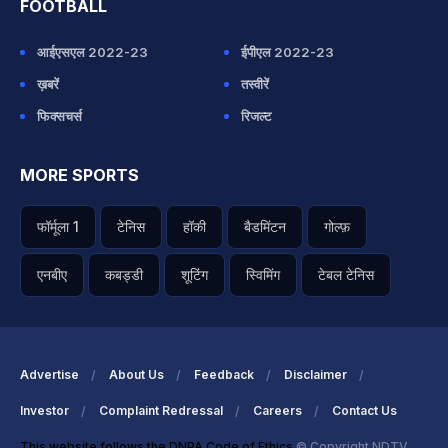
FOOTBALL
आईएसएल 2022-23
ईपीएल 2022-23
ख़बरें
तस्वीरें
फिक्सचर्स
रिजल्ट
MORE SPORTS
फॉर्मूला 1
टेनिस
हॉकी
बैडमिंटन
गोल्फ़
एनबीए
कबड्डी
शूटिंग
स्विमिंग
टेबल टेनिस
Advertise
About Us
Feedback
Disclaimer
Investor
Complaint Redressal
Careers
Contact Us
This website follows the DNPA Code of Ethics
© Copyright NDTV