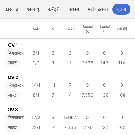
स्कोरकार्ड
ओवरव्यू
कमेंट्री
ग्राफ्स
प्लेइंग इलेवन
तुलना
रिक्वायर्ड
रिक्वायर्ड
स्कोर
रन
रन रेट
बची गेंदें
रेट
रन
OV 1
जिब्राल्टर
3/1
3
3
0
0
0
माल्टा
1/0
1
1
7.526
143
114
OV 2
जिब्राल्टर
14/1
11
7
0
0
0
माल्टा
8/1
7
4
7.556
136
108
OV 3
जिब्राल्टर
17/2
3
5.667
0
0
0
माल्टा
22/1
14
7.333
7.176
122
102