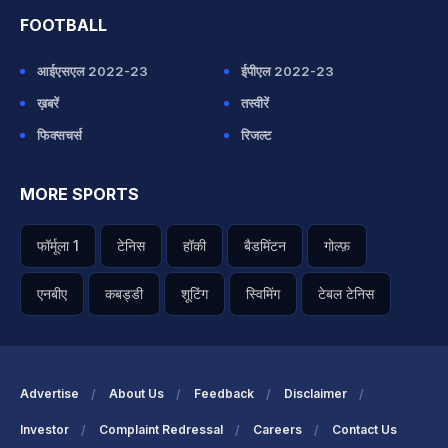
FOOTBALL
आईएसएल 2022-23
ईपीएल 2022-23
ख़बरें
तस्वीरें
फिक्सचर्स
रिजल्ट
MORE SPORTS
फॉर्मूला 1
टेनिस
हॉकी
बैडमिंटन
गोल्फ़
एनबीए
कबड्डी
शूटिंग
स्विमिंग
टेबल टेनिस
Advertise
About Us
Feedback
Disclaimer
Investor
Complaint Redressal
Careers
Contact Us