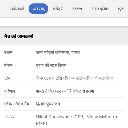
स्कोरकार्ड
ओवरव्यू
कमेंट्री
ग्राफ्स
प्लेइंग इलेवन
तुलना
मैच की जानकारी
स्थान
मार्सा स्पोर्ट्स कॉम्प्लेक्स, माल्टा
मौसम
सूरज की साफ़ किरने
टॉस
जिब्राल्टर ने टॉस जीतकर बल्लेबाजी का फैसला किया
परिणाम
माल्टा ने जिब्राल्टर को 7 विकेट से हराया
प्लेयर ऑफ द मैच
प्रियन पुष्पराजन
अंपायर
Nikhil Dhanawade (GER), Vinay Malhotra
(GER)