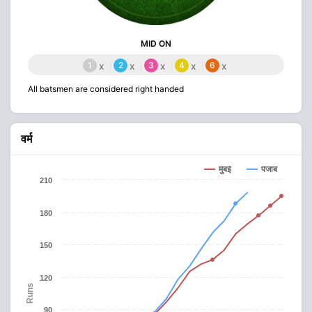
MID ON
1
x
2
x
3
x
4
x
6
x
All batsmen are considered right handed
वर्म
मुंबई
पंजाब
210
180
150
120
Runs
90