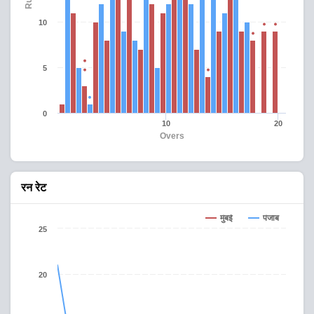
10
5
0
10
20
Overs
रन रेट
मुंबई
पंजाब
25
20