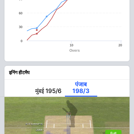
60
30
0
10
20
Overs
इनिंग हीटमैप
पंजाब
मुंबई 195/6
198/3
Full