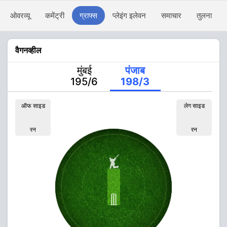
ओवरव्यू
कमेंट्री
ग्राफ्स
प्लेइंग इलेवन
समाचार
तुलना
वैगनव्हील
मुंबई
पंजाब
195/6
198/3
ऑफ साइड
लेग साइड
रन
रन