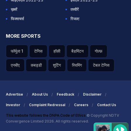
आईएसएल 2022-23
ईपीएल 2022-23
ख़बरें
तस्वीरें
फिक्सचर्स
रिजल्ट
MORE SPORTS
फॉर्मूला 1
टेनिस
हॉकी
बैडमिंटन
गोल्फ़
एनबीए
कबड्डी
शूटिंग
स्विमिंग
टेबल टेनिस
Advertise
About Us
Feedback
Disclaimer
Investor
Complaint Redressal
Careers
Contact Us
This website follows the DNPA Code of Ethics
© Copyright NDTV
Convergence Limited 2026. All rights reserved.