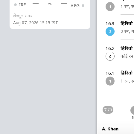
vs
IRE
AFG
1 रन, स्
1
शेड्यूल समय
Aug 07, 2026 15:15 IST
हिरित
16.3
2 रन, थर
2
हिरित
16.2
कोई रन 
0
हिरित
16.1
1 रन, स्
1
7 रन
1
A. Khan