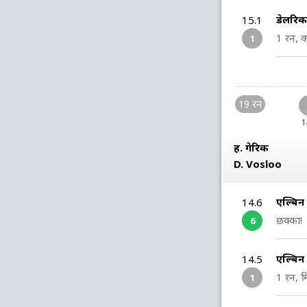
डेलरिक
15.1
1 रन, क
1
19 रन
1
ह. गेरिक
D. Vosloo
एल्बिन
14.6
छक्का!
6
एल्बि
14.5
1 रन, म
1