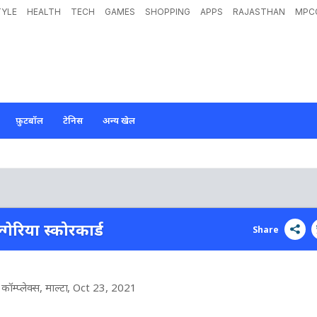
TYLE
HEALTH
TECH
GAMES
SHOPPING
APPS
RAJASTHAN
MPC
फ़ुटबॉल
टेनिस
अन्य खेल
्गेरिया स्कोरकार्ड
Share
स कॉम्प्लेक्स, माल्टा
, Oct 23, 2021