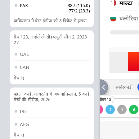
माल्टा
PAK
387 (115.0)
77/2 (23.3)
बल्गेरिया
पाकिस्तान ने वेस्ट इंडीज को 8 विकेट से हराया
मैच 123, आईसीसी सीडब्ल्यूसी लीग 2, 2023-
27
UAE
CAN
मैच रद्द
स्कोरकार्ड
पहला वनडे, आयरलैंड में अफगानिस्तान, 5 वनडे
मैचों की सीरीज, 2026
ओवर 14
ओवर 15
2
1
2
1
1
6
3
2
1
6
0
IRE
AFG
मैच रद्द