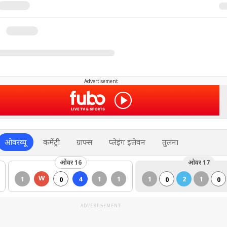
Advertisement
ओवरव्यू
कमेंट्री
ग्राफ्स
प्लेइंग इलेवन
तुलना
ओवर 16
ओवर 17
W
1
4
1
1
1
2
1
0
0
0
ADVERTISEMENT