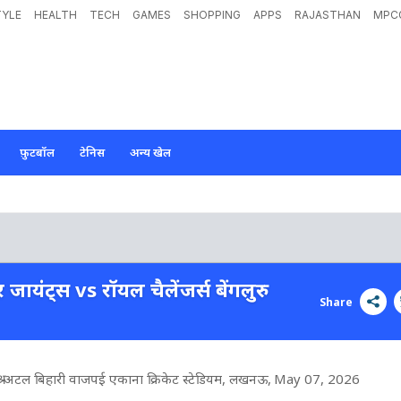
TYLE
HEALTH
TECH
GAMES
SHOPPING
APPS
RAJASTHAN
MPC
फ़ुटबॉल
टेनिस
अन्य खेल
ायंट्स vs रॉयल चैलेंजर्स बेंगलुरु
Share
श्री अटल बिहारी वाजपई एकाना क्रिकेट स्टेडियम, लखनऊ
, May 07, 2026