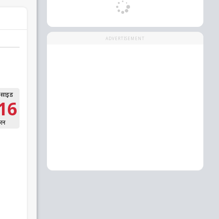
ADVERTISEMENT
 साइड
16
रन