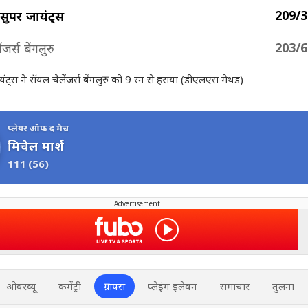
209/3
ुपर जायंट्स
203/6
जर्स बेंगलुरु
्स ने रॉयल चैलेंजर्स बेंगलुरु को 9 रन से हराया (डीएलएस मेथड)
प्लेयर ऑफ द मैच
मिचेल मार्श
111
(56)
Advertisement
ओवरव्यू
कमेंट्री
ग्राफ्स
प्लेइंग इलेवन
समाचार
तुलना