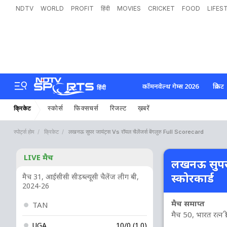
NDTV
WORLD
PROFIT
हिंदी
MOVIES
CRICKET
FOOD
LIFES
कॉमनवेल्थ गेम्स 2026
क्रिकेट
हिंदी
स्कोर्स
फिक्सचर्स
रिजल्ट
ख़बरें
क्रिकेट
स्पोर्ट्स होम
क्रिकेट
लखनऊ सुपर जायंट्स Vs रॉयल चैलेंजर्स बेंगलुरु Full Scorecard
LIVE मैच
लखनऊ सुपर ज
स्कोरकार्ड
मैच 31, आईसीसी सीडब्ल्यूसी चैलेंज लीग बी,
2024-26
मैच समाप्त
TAN
मैच 50, भारत रत्न 
UGA
10/0 (1.0)