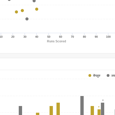
10
20
30
40
50
60
70
80
90
100
Runs Scored
बेंगलुरु
ल