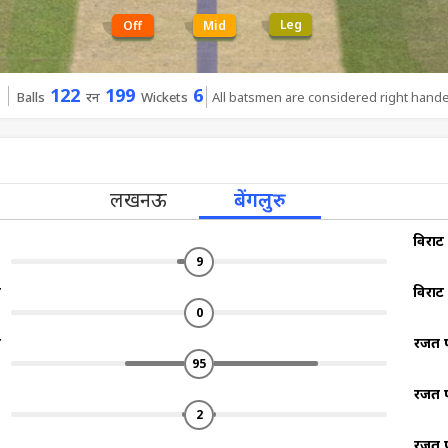
Leg
Off
Mid
122
199
6
Balls
रन
Wickets
All batsmen are considered right hand
लखनऊ
बेंगलुरु
विराट
9
ल
विराट
0
ल
रजत प
95
रजत प
2
रजत प