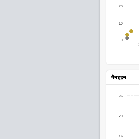
20
10
0
मैनहट्टन
25
20
15