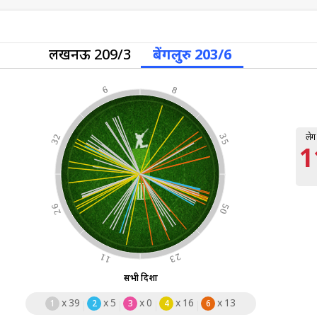
लखनऊ 209/3
बेंगलुरु 203/6
6
8
लेग
32
35
1
26
50
11
23
सभी दिशा
x
39
x
5
x
0
x
16
x
13
1
2
3
4
6