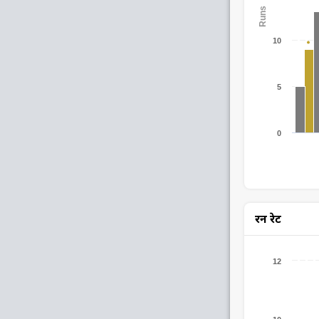
Runs
10
5
0
रन रेट
12