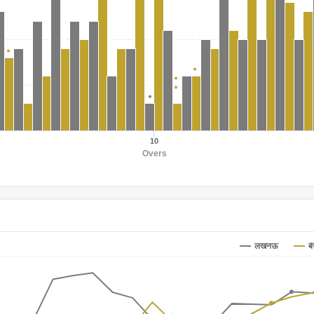
10
Overs
बे
लखनऊ