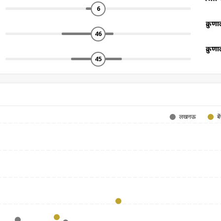
6
क्रुणा
46
क्रुणा
45
बे
लखनऊ