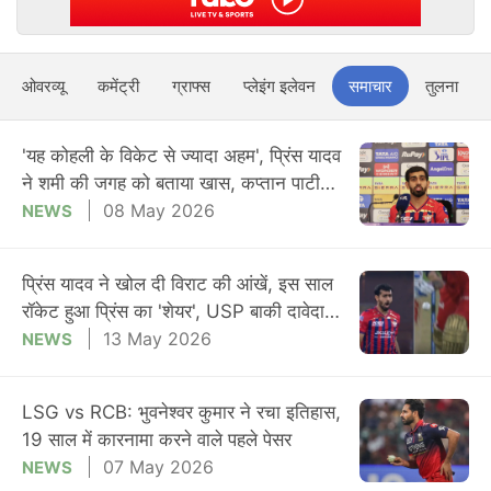
ओवरव्यू
कमेंट्री
ग्राफ्स
प्लेइंग इलेवन
समाचार
तुलना
'यह कोहली के विकेट से ज्यादा अहम', प्रिंस यादव
ने शमी की जगह को बताया खास, कप्तान पाटीदार
ने पेसर को सराहा
08 May 2026
NEWS
प्रिंस यादव ने खोल दी विराट की आंखें, इस साल
रॉकेट हुआ प्रिंस का 'शेयर', USP बाकी दावेदारों
से है अलग
13 May 2026
NEWS
LSG vs RCB: भुवनेश्वर कुमार ने रचा इतिहास,
19 साल में कारनामा करने वाले पहले पेसर
07 May 2026
NEWS