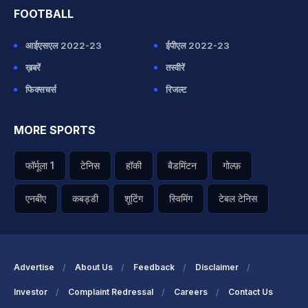
FOOTBALL
आईएसएल 2022-23
ईपीएल 2022-23
ख़बरें
तस्वीरें
फिक्सचर्स
रिजल्ट
MORE SPORTS
फॉर्मूला 1
टेनिस
हॉकी
बैडमिंटन
गोल्फ़
एनबीए
कबड्डी
शूटिंग
स्विमिंग
टेबल टेनिस
Advertise
About Us
Feedback
Disclaimer
Investor
Complaint Redressal
Careers
Contact Us