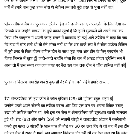
कर रहे थे लेकिन जैसे ही क्लासेन का विकेट गिरा तो दबाव फिर से हमपर आ गया| दूसरी
पारी में हमारे पास कुछ हाफ चांस थे लेकिन हम उसे पूरी तरह से भुना नहीं पाए|
प्लेयर ऑफ द मैच का पुरस्कार ट्रैविस हेड को उनके शानदार प्रदर्शन के लिए दिया गया
जिसके बाद उन्होंने बताया कि मुझे काफी ख़ुशी है कि हमने मुकाबले को अपने नाम कर
लिया और फ़ाइनल में अपनी जगह बनाने में कामयाब हो गए| आगे ट्रैविस ने कहा कि जब
मेरे हाथ में चोट लगी थी तो मैंने सोचा नहीं था कि अब वर्ल्ड कप में मैं खेल पाऊंगा लेकिन
मैं पूरी तरह से फिट होकर वापिस टीम के साथ जुड़ गया और टीम के लिए प्रदर्शन भी
किया जिससे मैं खुश हूँ| जाते-जाते उन्होंने बोला कि जब मैं आउट होकर ड्रेसिंग रूम में
आया तो मैं उस समय तक एक जगह पर बैठा रहा जब तक टीम ने जीत हासिल नहीं की|
पुरस्कार वितरण समारोह अबसे कुछ ही देर में होगा, बने रहिये हमारे साथ...
वैसे ऑस्ट्रेलिया की इस जीत में जोश इंग्लिस (28) की भूमिका बहुत अहम है|
उन्होंने पहले अपने खेलने का तरीका बदला और फिर एक छोर पर अपना विकेट बचाए
रखा जो काबिले तारीफ था| वैसे इस रन चेज़ में ऑस्ट्रेलिया की शुरुआत काफी शानदार
हुई थी| हेड (62) और वॉर्नर (29) की सलामी जोड़ी ने ताबड़तोड़ अंदाज़ में बल्लेबाज़ी
करते हुए महज़ 6 ओवरों के आस पास ही बोर्ड पर 60 रन लगा दिए थे जो बाद में इस टीम
को रन चेज़ में राहत दे गया| जब लगातार विकेट्स गिर रही थी तब ऐसा लगा था कि ग्लेन