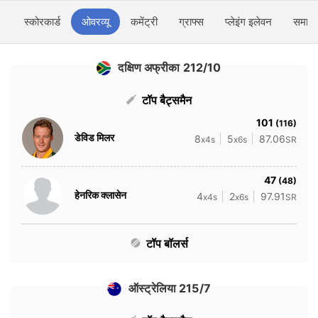
स्कोरकार्ड
ओवरव्यू
कमेंट्री
ग्राफ्स
प्लेइंग इलेवन
समाचा
दक्षिण अफ्रीका 212/10
टॉप बैट्समैन
101
(116)
डेविड मिलर
8
5
87.06
x4s
x6s
SR
47
(48)
हेनरिक क्लासेन
4
2
97.91
x4s
x6s
SR
टॉप बॉलर्स
ऑस्ट्रेलिया 215/7