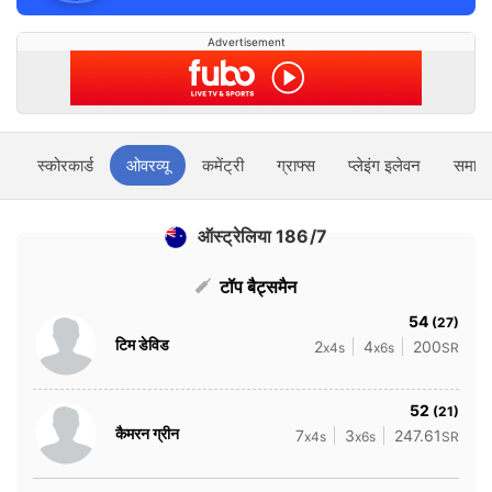
Advertisement
स्कोरकार्ड
ओवरव्यू
कमेंट्री
ग्राफ्स
प्लेइंग इलेवन
समाचा
ऑस्ट्रेलिया 186/7
टॉप बैट्समैन
54
(27)
टिम डेविड
2
4
200
x4s
x6s
SR
52
(21)
कैमरन ग्रीन
7
3
247.61
x4s
x6s
SR