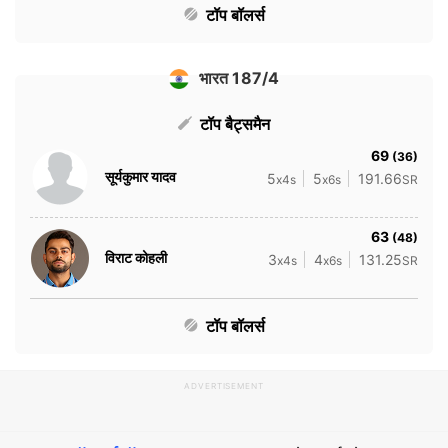
टॉप बॉलर्स
भारत 187/4
टॉप बैट्समैन
69
(36)
सूर्यकुमार यादव
5
5
191.66
x4s
x6s
SR
63
(48)
विराट कोहली
3
4
131.25
x4s
x6s
SR
टॉप बॉलर्स
ADVERTISEMENT