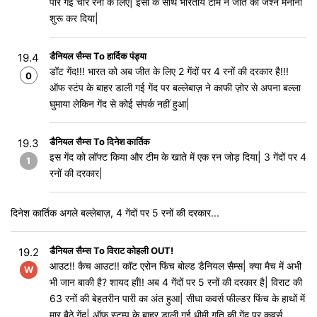
पार गई चार रनों के लिए| इसी के साथ भारतीय टीम ने जीत का जश्न मनाना
शुरू कर दिया|
डैनियल सैम्स To हार्दिक पंड्या
19.4
डॉट गेंद!!! भारत को अब जीत के लिए 2 गेंदों पर 4 रनों की दरकार है!!!
0
ऑफ स्टंप के बाहर डाली गई गेंद पर बल्लेबाज़ ने काफी ज़ोर से अपना बल्ला
घुमाया लेकिन गेंद से कोई संपर्क नहीं हुआ|
डैनियल सैम्स To दिनेश कार्तिक
19.3
इस गेंद को लॉफ्ट किया और टीम के खाते में एक रन जोड़ दिया| 3 गेंदों पर 4
1
रनों की दरकार|
दिनेश कार्तिक अगले बल्लेबाज़, 4 गेंदों पर 5 रनों की दरकार...
डैनियल सैम्स To विराट कोहली OUT!
19.2
आउट!! कैच आउट!! कॉट एरोन फिंच बोल्ड डैनियल सैम्स| क्या मैच में अभी
W
भी जान बाकी है? शायद हाँ!! अब 4 गेंदों पर 5 रनों की दरकार है| विराट की
63 रनों की बेहतरीन पारी का अंत हुआ| सीधा कवर्स फील्डर फिंच के हाथों में
मार बैठे गेंद| ऑफ़ स्टम्प के बाहर डाली गई धीमी गति की गेंद पर कवर्स