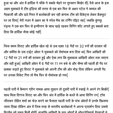
हुआ था और अंत में हार्दिक ने चौके ने सबके चेहरे पर मुस्कान बिखेर दी| वैसे आज के इस
अहम मुकाबले में टीम इंडिया की तरफ से एक बार फिर से अक्षर पटेल ने कमाल की
गेंदबाजी की और छठे गियर में बल्लेबाज़ी कर रही कंगारू टीम को विकेट्स लेकर बैकफुट
पर ला दिया| मेरी नज़र में अक्षर का ये स्पेल मैच का टर्निंग पॉइंट रहा| जबकि कुंगफू
पंड्या ने एक बार फिर से इत्मीनान के साथ खड़े रहकर विनिंग शॉट लगाते हुए सबको बता
दिया कि हार्दिक जैसा कोई नहीं|
जिस समय विराट और हार्दिक खेल रहे थे उस वक़्त 18 गेंदों पर 32 रनों की दरकार थी
और कमिंस के उस टाईट ओवर ने मुकाबले को रोमांचक बना दिया था| फिर आखिरी की
12 गेंदों पर 21 रनों की दरकार हुई और ऐसा लगा कि मुकाबला आखिरी ओवर तक जाएगा
और वही हुआ| आखिरी ओवर में 6 गेंदों पर 11 रन बचे थे और सैम्स की पहली ही गेंद पर
छक्का जड़ते हुए विराट ने मुकाबले को अपनी टीम की ओर मोड़ दिया लेकिन अगली गेंद
पर उनका विकेट गिरा तो मैच फिर से रोमांचक हो गया|
पहली पारी में कैमरन ग्रीन नामक आया तूफ़ान तो दूसरी पारी में स्काई ने अपने रंग बिखेरे|
साथ मिला दिग्गज विराट का और फिर अंत में हार्दिक के बल्ले से आया विनिंग रन| टॉस
जीतकर रोहित शर्मा का चेज़ करने का फैसला पहली पारी के पांच ओवरों में उनके खिलाफ
जाता दिखा लेकिन अंत में जिस तरह से भारतीय बल्लेबाजों ने अपना प्रदर्शन दिया उससे
हिटमैन को राहत मिली होगी| हालांकि आखिरी के चार ओवरों में ऑस्ट्रेलियाई गेंदबाजों ने