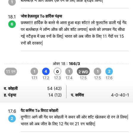
बल्लेबाज़ ने आगे आकर एक रन के लिए ऑफ़ ड्राइव किया|
1
जोश हेज़लवुड To हार्दिक पंड्या
18.1
छक्का!!! हार्दिक के बल्ले से आता हुआ बड़ा शॉट!! लो फुलटॉस डाली गई गेंद
6
पर बल्लेबाज़ ने लॉन्ग ऑफ की ओर शॉट लगाया| बल्ले को लगकर गेंद सीधा
गई स्टैंड्स में छह रनों के लिए| भारत को अब जीत के लिए 11 गेंदों पर 15
रनों की दरकार|
ओवर 18 :
166/3
11 रन
1
4
1
1
2
0
2 WD
17.1
17.2
17.3
17.4
17.5
17.5
17.6
व. कोहली
54 (42)
ह. पंड्या
14 (12)
प. कमिंस
4-0-40-1
पैट कमिंस To विराट कोहली
17.6
दुग्गी!!! आगे की गेंद पर कोहली ने कवर की ओर शॉट खेलकर दो रन ले लिया|
2
भारत को अब जीत के लिए 12 गेंद पर 21 रन चाहिए|