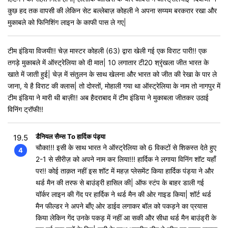
कुछ हद तक वापसी की लेकिन सेट बल्लेबाज़ कोहली ने अपना सय्यम बरकरार रखा और
मुकाबले को फिनिशिंग लाइन के काफी पास ले गए|
टीम इंडिया विजयी!! चेज़ मास्टर कोहली (63) द्वारा खेली गई एक विराट पारी!! एक
तगड़े मुकाबले में ऑस्ट्रेलिया को दी मात| 10 लगातार टी20 श्रृंखला जीत भारत के
खाते में जाती हुई| चेज़ में संतुलन के साथ खेलना और भारत को जीत की रेखा के पार ले
जाना, ये है विराट की क्लास| तो दोस्तों, मोहाली गया था ऑस्ट्रेलिया के नाम तो नागपुर में
टीम इंडिया ने मारी थी बाज़ी!! अब हैदराबाद में टीम इंडिया ने मुकाबला जीतकर उठाई
विनिंग ट्रॉफी!!
डैनियल सैम्स To हार्दिक पंड्या
19.5
चौका!!! इसी के साथ भारत ने ऑस्ट्रेलिया को 6 विकटों से शिकस्त देते हुए
4
2-1 से सीरीज़ को अपने नाम कर लिया!!! हार्दिक ने लगाया विनिंग शॉट यहाँ
पर!! कोई ताक़त नहीं इस शॉट में महज़ प्लेसमेंट किया हार्दिक पंड्या ने और
थर्ड मैन की तरफ से बाउंड्री हासिल की| ऑफ स्टंप के बाहर डाली गई
यॉर्कर लाइन की गेंद पर हार्दिक ने थर्ड मैन की ओर गाइड किया| शॉर्ट थर्ड
मैन फील्डर ने अपने बाँए ओर डाईव लगाकर बॉल को पकड़ने का प्रयास
किया लेकिन गेंद उनके पकड़ में नहीं आ सकी और सीधा थर्ड मैन बाउंड्री के