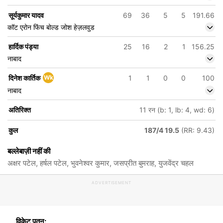
सूर्यकुमार यादव
69
36
5
5
191.66
कॉट एरोन फिंच बोल्ड जोश हेज़लवुड
हार्दिक पंड्या
25
16
2
1
156.25
नाबाद
दिनेश कार्तिक
Wk
1
1
0
0
100
नाबाद
अतिरिक्त
11 रन (b: 1, lb: 4, wd: 6)
कुल
187/4 19.5
(RR: 9.43)
बल्लेबाज़ी नहीं की
अक्षर पटेल, हर्षल पटेल, भुवनेश्वर कुमार, जसप्रीत बुमराह, युजवेंद्र चहल
ADVERTISEMENT
विकेट पतन: