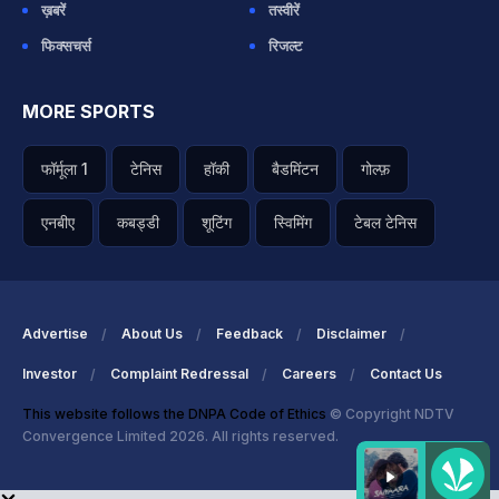
ख़बरें
तस्वीरें
फिक्सचर्स
रिजल्ट
MORE SPORTS
फॉर्मूला 1
टेनिस
हॉकी
बैडमिंटन
गोल्फ़
एनबीए
कबड्डी
शूटिंग
स्विमिंग
टेबल टेनिस
Advertise
About Us
Feedback
Disclaimer
Investor
Complaint Redressal
Careers
Contact Us
This website follows the DNPA Code of Ethics
© Copyright NDTV
Convergence Limited 2026. All rights reserved.