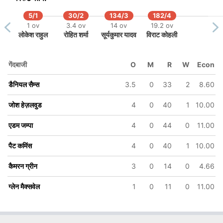
5/1
30/2
134/3
182/4
1 ov
3.4 ov
14 ov
19.2 ov
लोकेश राहुल
रोहित शर्मा
सूर्यकुमार यादव
विराट कोहली
गेंदबाजी
O
M
R
W
Econ
117/6
185/7
डैनियल सैम्स
3.5
0
33
2
8.60
13.5 ov
19.3 ov
मैथ्यू वेड
टिम डेविड
जोश हेज़लवुड
4
0
40
1
10.00
एडम जम्पा
4
0
44
0
11.00
पैट कमिंस
4
0
40
1
10.00
कैमरन ग्रीन
3
0
14
0
4.66
ग्लेन मैक्सवेल
1
0
11
0
11.00