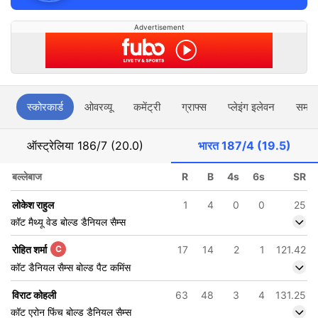
Advertisement
स्कोरकार्ड
ओवरव्यू
कमेंट्री
ग्राफ्स
प्लेइंग इलेवन
समाच
ऑस्ट्रेलिया
186/7 (20.0)
भारत
187/4 (19.5)
बल्लेबाज
R
B
4s
6s
SR
लोकेश राहुल
1
4
0
0
25
कॉट मैथ्यू वेड बोल्ड डैनियल सैम्स
रोहित शर्मा
C
17
14
2
1
121.42
कॉट डैनियल सैम्स बोल्ड पैट कमिंस
विराट कोहली
63
48
3
4
131.25
कॉट एरोन फिंच बोल्ड डैनियल सैम्स