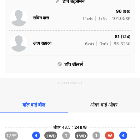
टॉप बैट्समैन
96
(95)
सचिन दास
11
1
101.05
x4s
x6s
SR
81
(124)
उदय सहारण
6
0
65.32
x4s
x6s
SR
टॉप बॉलर्स
ADVERTISEMENT
बॉल वाई बॉल
ओवर वाई ओवर
ओवर 48.5 :
248/8
12 रन
4
1
1
4
W
1 WD
1 WD