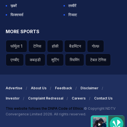
ख़बरें
तस्वीरें
फिक्सचर्स
रिजल्ट
MORE SPORTS
फॉर्मूला 1
टेनिस
हॉकी
बैडमिंटन
गोल्फ़
एनबीए
कबड्डी
शूटिंग
स्विमिंग
टेबल टेनिस
Advertise
About Us
Feedback
Disclaimer
Investor
Complaint Redressal
Careers
Contact Us
This website follows the DNPA Code of Ethics
© Copyright NDTV
Convergence Limited 2026. All rights reserved.