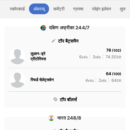
स्कोरकार्ड
ओवरव्यू
कमेंट्री
ग्राफ्स
प्लेइंग इलेवन
तुलना
दक्षिण अफ्रीका 244/7
टॉप बैट्समैन
76
(102)
लुआन-ड्रे
6
3
74.50
x4s
x6s
SR
प्रीटोरियस
64
(100)
रिचर्ड सेलेट्सवेन
4
2
64
x4s
x6s
SR
टॉप बॉलर्स
भारत 248/8