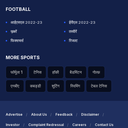
FOOTBALL
आईएसएल 2022-23
ईपीएल 2022-23
ख़बरें
तस्वीरें
फिक्सचर्स
रिजल्ट
MORE SPORTS
फॉर्मूला 1
टेनिस
हॉकी
बैडमिंटन
गोल्फ़
एनबीए
कबड्डी
शूटिंग
स्विमिंग
टेबल टेनिस
Advertise
About Us
Feedback
Disclaimer
Investor
Complaint Redressal
Careers
Contact Us