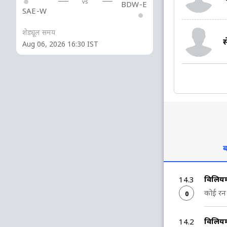
vs
BDW-E
SAE-W
शेड्यूल समय
स
Aug 06, 2026 16:30 IST
ब
विलिय
14.3
कोई रन 
0
विलिय
14.2