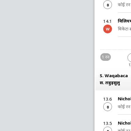
कोई रन 
0
विलियम
14.1
विकेट! स
W
1 रन
1
S. Waqabaca
स. तबुइसुलु
Nicho
13.6
कोई रन 
0
Nicho
13.5
कोई रन 