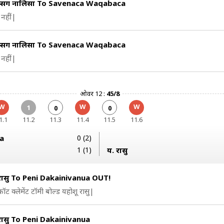
म्सिंग नालिसा To Savenaca Waqabaca
नहीं|
म्सिंग नालिसा To Savenaca Waqabaca
नहीं|
ओवर 12 :
45/8
W
W
W
1
0
0
1.1
11.2
11.3
11.4
11.5
11.6
ua
0 (2)
1 (1)
य. रासु
रासु To Peni Dakainivanua OUT!
ॉट क्लेमेंट टॉमी बोल्ड यहोशू रासु|
रासु To Peni Dakainivanua