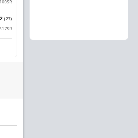
100
SR
12
(23)
2.17
SR
व. नालिसा
to
स. तबुइसुलु
&
V. Waqavakatoga
15 OV
0
W
W
0
0
14.1
14.2
14.3
14.4