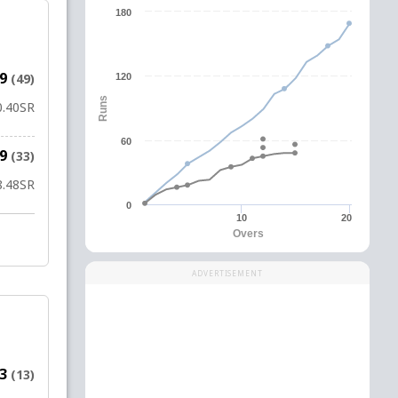
180
59
(49)
120
Runs
0.40
SR
60
49
(33)
8.48
SR
0
10
20
Overs
ADVERTISEMENT
13
(13)