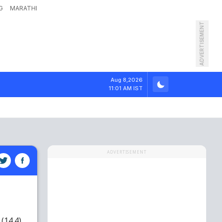
G
MARATHI
ADVERTISEMENT
Aug 8,2026
11:01 AM IST
ADVERTISEMENT
(14.4)