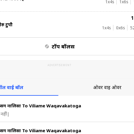
1
x4s
1
x6s
ेरु टुपौ
1
x4s
0
x6s
5
टॉप बॉलर्स
ADVERTISEMENT
ॉल वाई बॉल
ओवर वाई ओवर
म्सिंग नालिसा To Viliame Waqavakatoga
नहीं|
म्सिंग नालिसा To Viliame Waqavakatoga