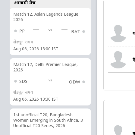
आगामी मैच
Match 12, Asian Legends League,
2026
vs
PP
BAT
य
शेड्यूल समय
Aug 06, 2026 13:00 IST
ए
Match 12, Delhi Premier League,
2026
vs
SDS
ODW
शेड्यूल समय
Aug 06, 2026 13:30 IST
1st unofficial T20, Bangladesh
Women Emerging in South Africa, 3
Unofficial T20 Series, 2026