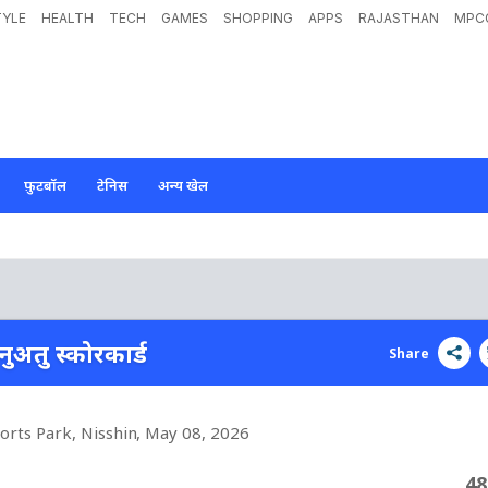
TYLE
HEALTH
TECH
GAMES
SHOPPING
APPS
RAJASTHAN
MPC
फ़ुटबॉल
टेनिस
अन्य खेल
ुअतु स्कोरकार्ड
Share
ports Park, Nisshin
, May 08, 2026
48