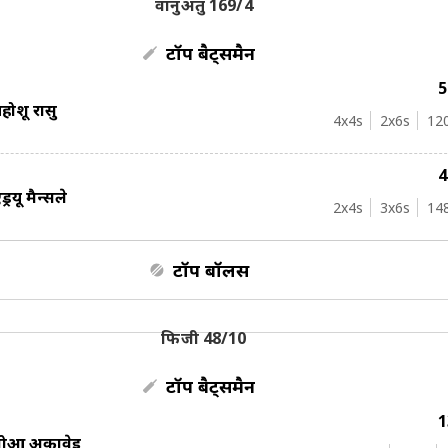
वानुअतु 169/4
टॉप बैट्समैन
होशू रासु
4
x4s
2
x6s
12
ंड्रयू मैन्सले
2
x4s
3
x6s
14
टॉप बॉलर्स
फिजी 48/10
टॉप बैट्समैन
नोआ अकावेई