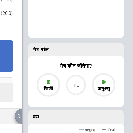
(20.0)
मैच पोल
मैच कौन जीतेगा?
फिजी
वानुअतु
वर्म
वानुअतु
फिजी