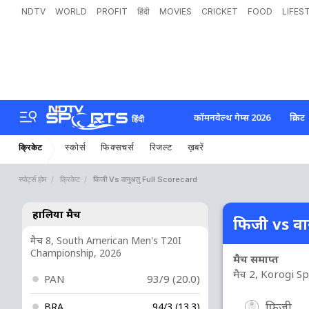
NDTV
WORLD
PROFIT
हिंदी
MOVIES
CRICKET
FOOD
LIFES
कॉमनवेल्थ गेम्स 2026
क्रिकेट
हिंदी
स्कोर्स
फिक्सचर्स
रिजल्ट
ख़बरें
क्रिकेट
स्पोर्ट्स होम
क्रिकेट
फिजी Vs वानुअतु Full Scorecard
हालिया मैच
फिजी vs वान
मैच 8, South American Men's T20I
Championship, 2026
मैच समाप्त
मैच 2, Korogi S
PAN
93/9 (20.0)
फिजी
BRA
94/3 (13.3)