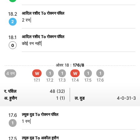
आदिल रशीद To रोवमन पॉवेल
18.2
2 रन|
2
आदिल रशीद To रोवमन पॉवेल
18.1
कोई रन नहीं|
0
ओवर 18 :
176/8
4 रन
1
1
1
1
W
W
17.1
17.2
17.3
17.4
17.5
17.6
र. पॉवेल
48 (32)
अ. हुसैन
1 (1)
ल. वुड
4-0-31-3
ल्यूक वुड To रोवमन पॉवेल
17.6
1 रन|
1
ल्यूक वुड To अकील हुसैन
17.5