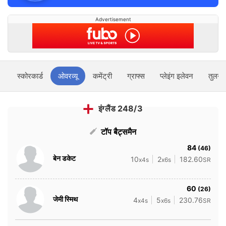
Advertisement
स्कोरकार्ड
ओवरव्यू
कमेंट्री
ग्राफ्स
प्लेइंग इलेवन
तुलना
इंग्लैंड 248/3
टॉप बैट्समैन
84
(46)
बेन डकेट
10
2
182.60
x4s
x6s
SR
60
(26)
जेमी स्मिथ
4
5
230.76
x4s
x6s
SR