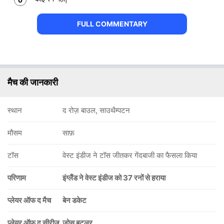
0
FULL COMMENTARY
मैच की जानकारी
स्थान
द रोज़ बाउल, साउथैम्पटन
मौसम
साफ़
टॉस
वेस्ट इंडीज ने टॉस जीतकर गेंदबाजी का फैसला किया
परिणाम
इंग्लैंड ने वेस्ट इंडीज को 37 रनों से हराया
प्लेयर ऑफ द मैच
बेन डकेट
प्लेयर ऑफ द सीरीज
जोस बटलर