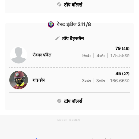
टॉप बॉलर्स
वेस्ट इंडीज 211/8
टॉप बैट्समैन
79
(45)
रोवमन पॉवेल
9
4
175.55
x4s
x6s
SR
45
(27)
शाइ होप
3
3
166.66
x4s
x6s
SR
टॉप बॉलर्स
ADVERTISEMENT