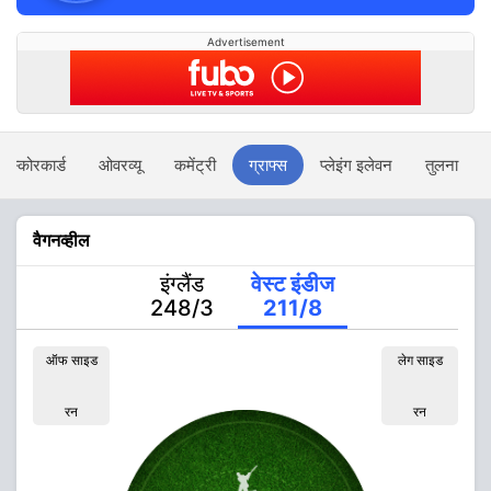
Advertisement
स्कोरकार्ड
ओवरव्यू
कमेंट्री
ग्राफ्स
प्लेइंग इलेवन
तुलना
वैगनव्हील
इंग्लैंड
वेस्ट इंडीज
248/3
211/8
ऑफ साइड
लेग साइड
रन
रन