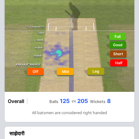
Full
Good
Short
Half
Leg
Off
Mid
125
205
8
Overall
Balls
रन
Wickets
All batsmen are considered right handed
साझेदारी