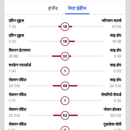
इंग्लैंड
वेस्ट इंडीज
एविन लुइस
जॉनसन चार्ल्स
7 (3)
18
9 (12)
एविन लुइस
शाइ होप
2 (3)
19
16 (9)
शिमरन हेटमायर
शाइ होप
26 (8)
32
5 (5)
शरफ़ेन रदरफ़ोर्ड
शाइ होप
1 (4)
1
0 (0)
रोवमन पॉवेल
शाइ होप
23 (15)
49
24 (13)
रोवमन पॉवेल
रोमारियो शेफर्ड
1 (1)
1
0 (5)
रोवमन पॉवेल
जेसन होल्डर
22 (14)
52
25 (12)
रोवमन पॉवेल
गुडाकेश मोती