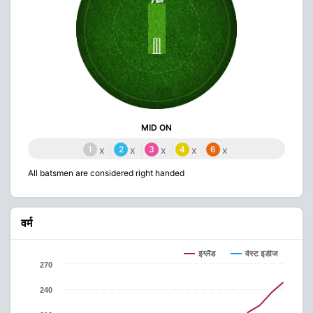
MID ON
1
x
2
x
3
x
4
x
6
x
All batsmen are considered right handed
वर्म
इंग्लैंड
वेस्ट इंडीज
270
240