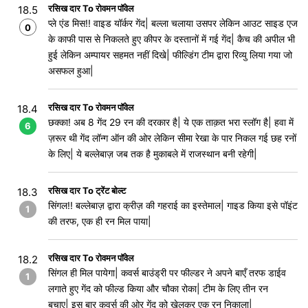
रसिख दार To रोवमन पॉवेल
18.5
प्ले एंड मिस!! वाइड यॉर्कर गेंद| बल्ला चलाया उसपर लेकिन आउट साइड एज
0
के काफी पास से निकलते हुए कीपर के दस्तानों में गई गेंद| कैच की अपील भी
हुई लेकिन अम्पायर सहमत नहीं दिखे| फील्डिंग टीम द्वारा रिव्यु लिया गया जो
असफल हुआ|
रसिख दार To रोवमन पॉवेल
18.4
छक्का! अब 8 गेंद 29 रन की दरकार है| ये एक ताक़त भरा स्लॉग है| हवा में
6
ज़रूर थी गेंद लॉन्ग ऑन की ओर लेकिन सीमा रेखा के पार निकल गई छह रनों
के लिए| ये बल्लेबाज़ जब तक है मुकाबले में राजस्थान बनी रहेगी|
रसिख दार To ट्रेंट बोल्ट
18.3
सिंगल!! बल्लेबाज़ द्वारा क्रीज़ की गहराई का इस्तेमाल| गाइड किया इसे पॉइंट
1
की तरफ, एक ही रन मिल पाया|
रसिख दार To रोवमन पॉवेल
18.2
सिंगल ही मिल पायेगा| कवर्स बाउंड्री पर फील्डर ने अपने बाएँ तरफ डाईव
1
लगाते हुए गेंद को फील्ड किया और चौका रोका| टीम के लिए तीन रन
बचाए| इस बार कवर्स की ओर गेंद को खेलकर एक रन निकाला|