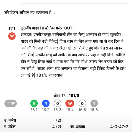
रविचंद्रन अश्विन नए बल्लेबाज़ हैं...
कुलदीप यादव To डोनोवन फरेरा OUT!
17.1
आउट!!! एलबीडब्ल्यू!! बल्लेबाज़ी टीम का रिव्यु असफल हो गया| कुलदीप
W
यादव को मिली बड़ी विकेट| जिस काम के लिए लाया गया था वो कर दिया है|
आगे की गेंद पीछे की जाकर खेल गए| टर्न से बीट हुए और पैड्स को जाकर
लगी बॉल| एलबीडबल्यू की अपील के बाद अम्पायर सहमत नहीं दिखे| फील्डिंग
टीम ने रिव्यु लिया जहाँ ये पाया गया कि गेंद सीधा जाकर लेग स्टम्प को हिट
कर रही है| आउट आया थर्ड अम्पायर का फैसला| बड़ी विकेट दिल्ली के हाथ
लग गई है| 181/6 राजस्थान|
ओवर 17 :
181/5
11 रन
6
4
1
0
W
0
16.1
16.2
16.3
16.4
16.5
16.6
ड. फरेरा
1 (2)
र. पॉवेल
4 (2)
ख. अहमद
4-0-47-2