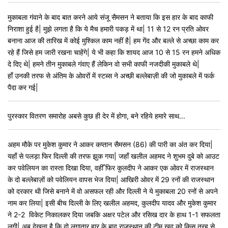
मुकाबला गंवाने के बाद बात करने आये संजू सैमसन ने बताया कि इस हार के बाद काफी
निराशा हुई है| मुझे लगता है कि ये मैच हमारी पकड़ में था| 11 से 12 रन प्रति ओवर
बनाना आज की तारिख में कोई मुश्किल काम नहीं है| हम गेंद और बल्ले से अच्छा काम कर
रहे हैं जिसे हम जारी रखना चाहेंगे| ये भी कहा कि शायद आज 10 से 15 रन हमने अधिक
दे दिए थे| हमने तीन मुकाबले गंवाए हैं लेकिन वो सभी काफी नजदीकी मुकाबले थे|
हाँ उनकी तरफ से अंतिम के ओवरों में स्टब्स ने अच्छी बल्लेबाज़ी की जो मुकाबले में फर्क
पैदा कर गई|
पुरस्कार वितरण समारोह अबसे कुछ ही देर में होगा, बने रहिये हमारे साथ...
अहम मौके पर मुकेश कुमार ने आकर कप्तान सैमसन (86) की पारी का अंत कर दिया|
यहाँ से पलड़ा फिर दिल्ली की तरफ झुक गया| जहाँ खलील अहमद ने शुभम दुबे को आउट
कर पवेलियन का रास्ता दिखा दिया, वहीँ फिर कुलदीप ने आकर एक ओवर में राजस्थान
के दो बल्लेबाज़ों को पवेलियन वापस भेज दिया| आखिरी ओवर में 29 रनों की राजस्थान
को दरकार थी जिसे बनाने में वो असफल रही और दिल्ली ने ये मुकाबला 20 रनों से अपने
नाम कर लिया| इसी बीच दिल्ली के लिए खलील अहमद, कुलदीप यादव और मुकेश कुमार
ने 2-2 विकेट निकालकर दिया जबकि अक्षर पटेल और रसिख दार के हाथ 1-1 सफलता
लगी| अब देखना है कि दो लगातार हार के बाद राजस्थान की टीम खुद को किस तरह से