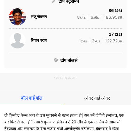
टॉप बैट्समैन
86
(46)
संजू सैमसन
8
6
186.95
x4s
x6s
SR
27
(22)
रियान पराग
1
3
122.72
x4s
x6s
SR
टॉप बॉलर्स
ADVERTISEMENT
बॉल वाई बॉल
ओवर वाई ओवर
तो क्रिकेट फैन्स आज के इस मुकाबले से महज़ इतना ही| अब हमें दीजिये इजाज़त, एक
बार फिर से कल होगी आपसे मुलाकात इंडियन टी20 लीग के एक नए मैच के साथ जो
हैदराबाद और लखनऊ के बीच राजीव गांधी अंतर्राष्ट्रीय स्टेडियम, हैदराबाद में खेला