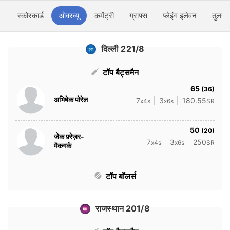
स्कोरकार्ड
ओवरव्यू
कमेंट्री
ग्राफ्स
प्लेइंग इलेवन
तुलना
दिल्ली 221/8
टॉप बैट्समैन
65
(36)
अभिषेक पोरेल
7
3
180.55
x4s
x6s
SR
50
(20)
जेक फ़्रेज़र-
7
3
250
x4s
x6s
SR
मैकगर्क
टॉप बॉलर्स
राजस्थान 201/8