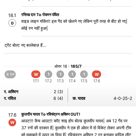
रसिख दार To रोवमन पॉवेल
18.1
वाइड लाइन यॉर्कर!! इस गेंद को खेलने गए लेकिन पूरी तरह से बीट हो गए|
0
कोई रन नहीं हुआ|
ट्रेंट बोल्ट नए बल्लेबाज़ हैं...
ओवर 18 :
185/7
4 रन
1
1
1
1
W
W
17.1
17.2
17.3
17.4
17.5
17.6
र. अश्विन
2 (3)
र. पॉवेल
6 (4)
क. यादव
4-0-25-2
कुलदीप यादव To रविचंद्रन अश्विन OUT!
17.6
आउट!!! कैच आउट!! कॉट शाइ होप बोल्ड कुलदीप यादव| अब 12 गेंद पर
W
37 रनों की दरकार है| कुलदीप ने एक ही ओवर में दो विकेट लेकर अपनी टीम
को मुकाबले में ऊपर ला दिया है| रविचंद्रन अश्विन 2 रन बनाकर वापिस लौट