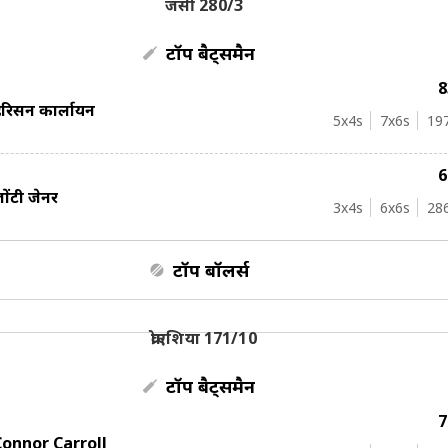
जर्सी 280/3
टॉप बैट्समैन
ैरिसन कार्लायन
5
x4s
7
x6s
19
ोंटी जेनर
3
x4s
6
x6s
28
टॉप बॉलर्स
क्रोएशिया 171/10
टॉप बैट्समैन
Connor Carroll