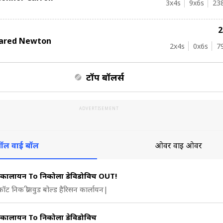
3
x4s
9
x6s
23
Jared Newton
2
x4s
0
x6s
7
टॉप बॉलर्स
ADVERTISEMENT
ॉल वाई बॉल
ओवर वाई ओवर
 कार्लायन To निकोला डेविडोविच OUT!
कॉट निक ग्रीनवुड बोल्ड हैरिसन कार्लायन|
 कार्लायन To निकोला डेविडोविच