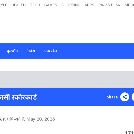
TYLE
HEALTH
TECH
GAMES
SHOPPING
APPS
RAJASTHAN
MPC
फ़ुटबॉल
टेनिस
अन्य खेल
जर्सी स्कोरकार्ड
Share
्राउंड, एपिस्कोपी
, May 20, 2026
171