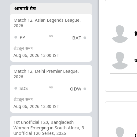
आगामी मैच
Match 12, Asian Legends League,
2026
ह
vs
PP
BAT
शेड्यूल समय
Aug 06, 2026 13:00 IST
ज
Match 12, Delhi Premier League,
2026
vs
SDS
ODW
शेड्यूल समय
Aug 06, 2026 13:30 IST
1st unofficial T20, Bangladesh
Women Emerging in South Africa, 3
Unofficial T20 Series, 2026