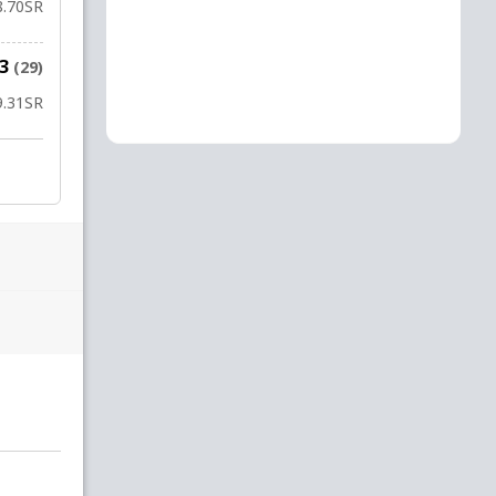
8.70
SR
23
(29)
9.31
SR
ह. कार्लायन
to
न. डेविडोविच
20 OV
0
W
0
0
19.1
19.2
19.3