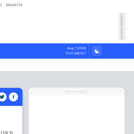
G
MARATHI
ADVERTISEMENT
Aug 7,2026
11:01 AM IST
ADVERTISEMENT
(19.3)