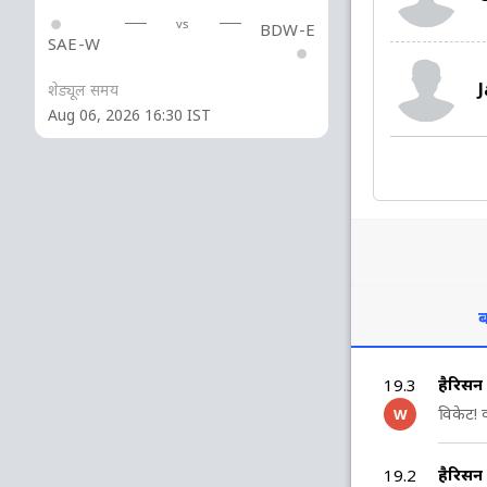
vs
BDW-E
SAE-W
शेड्यूल समय
Aug 06, 2026 16:30 IST
ब
हैरिसन
19.3
विकेट! 
W
हैरिसन
19.2