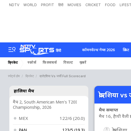
NDTV
WORLD
PROFIT
हिंदी
MOVIES
CRICKET
FOOD
LIFES
कॉमनवेल्थ गेम्स 2026
क्रिकेट
हिंदी
स्कोर्स
फिक्सचर्स
रिजल्ट
ख़बरें
क्रिकेट
स्पोर्ट्स होम
क्रिकेट
क्रोएशिया Vs जर्सी Full Scorecard
हालिया मैच
क्रोएशिया vs 
मैच 2, South American Men's T20I
Championship, 2026
मैच समाप्त
मैच 16, हैप्पी वैली ग
MEX
122/6 (20.0)
क्रोएशिया
PAN
123/5 (19.3)