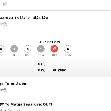
नहीं|
 कार्लायन To निकोला डेविडोविच
नहीं|
ओवर 19:
171/9
W
1
1
0
0
0
8.1
18.2
18.3
18.4
18.5
18.6
0 (1)
6 (9)
ज. ट्राइब
राइब To साजिद खान
नहीं|
राइब To Matija Separovic OUT!
बोल्ड जैक ट्राइब|