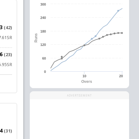
300
240
83
(42)
180
Runs
7.61
SR
120
66
(23)
60
6.95
SR
0
10
20
Overs
ADVERTISEMENT
74
(31)