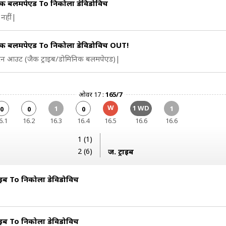
क बलमपेएड To निकोला डेविडोविच
नहीं|
क बलमपेएड To निकोला डेविडोविच OUT!
 रन आउट (जैक ट्राइब/डोमिनिक बलमपेएड)|
ओवर 17 :
165/7
W
1 WD
1
1
0
0
0
6.1
16.2
16.3
16.4
16.5
16.6
16.6
1 (1)
2 (6)
ज. ट्राइब
राइब To निकोला डेविडोविच
राइब To निकोला डेविडोविच