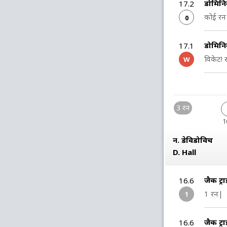
डोमिनि
17.2
कोई रन 
0
डोमिनि
17.1
विकेट!
W
3 रन
1
न. डेविडोविच
D. Hall
जैक ट्
16.6
1 रन|
1
जैक ट्
16.6