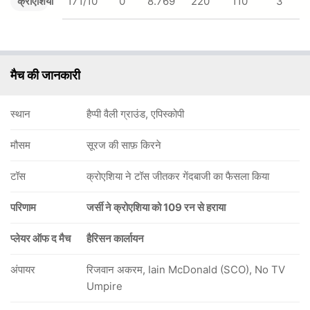
क्रोएशिया
171/10
0
8.769
220
110
3
मैच की जानकारी
स्थान
हैप्पी वैली ग्राउंड, एपिस्कोपी
मौसम
सूरज की साफ़ किरने
टॉस
क्रोएशिया ने टॉस जीतकर गेंदबाजी का फैसला किया
परिणाम
जर्सी ने क्रोएशिया को 109 रन से हराया
प्लेयर ऑफ द मैच
हैरिसन कार्लायन
अंपायर
रिजवान अकरम, Iain McDonald (SCO), No TV
Umpire