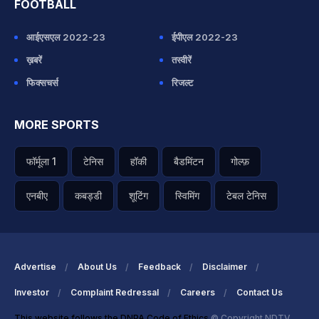
FOOTBALL
आईएसएल 2022-23
ईपीएल 2022-23
ख़बरें
तस्वीरें
फिक्सचर्स
रिजल्ट
MORE SPORTS
फॉर्मूला 1
टेनिस
हॉकी
बैडमिंटन
गोल्फ़
एनबीए
कबड्डी
शूटिंग
स्विमिंग
टेबल टेनिस
Advertise
About Us
Feedback
Disclaimer
Investor
Complaint Redressal
Careers
Contact Us
This website follows the DNPA Code of Ethics
© Copyright NDTV