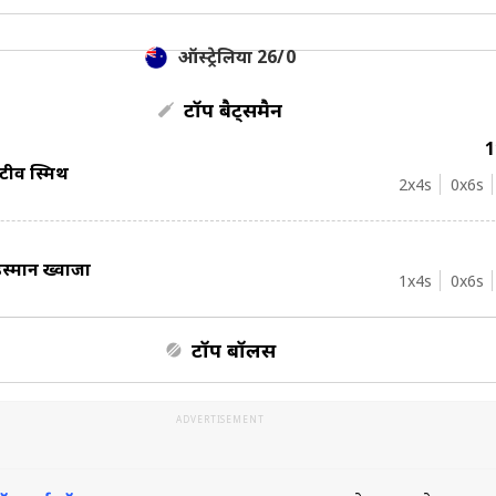
ऑस्ट्रेलिया 26/0
टॉप बैट्समैन
्टीव स्मिथ
2
x4s
0
x6s
स्मान ख्वाजा
1
x4s
0
x6s
टॉप बॉलर्स
ADVERTISEMENT