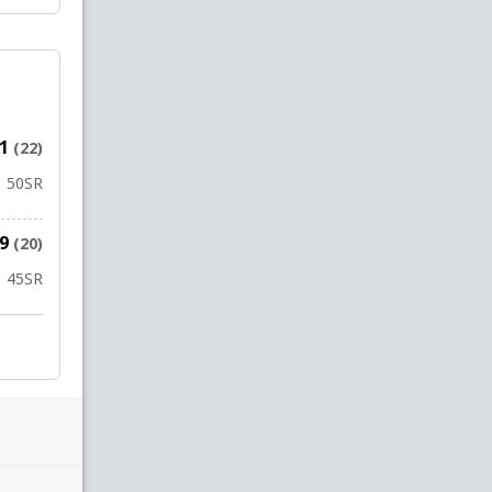
11
(22)
50
SR
9
(20)
45
SR