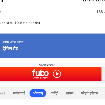
ीज
188
ेस्ट इंडीज को 10 विकटों से हराया
प्लेयर ऑफ द मैच
ट्रैविस हेड
Advertisement
ort
स्कोरकार्ड
ओवरव्यू
कमेंट्री
ग्राफ्स
प्लेइंग इलेवन