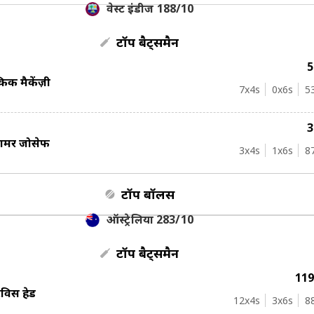
वेस्ट इंडीज 188/10
टॉप बैट्समैन
िर्क मैकेंज़ी
7
x4s
0
x6s
5
शमर जोसेफ
3
x4s
1
x6s
8
टॉप बॉलर्स
ऑस्ट्रेलिया 283/10
टॉप बैट्समैन
11
्रैविस हेड
12
x4s
3
x6s
8