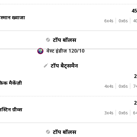
4
स्मान ख्वाजा
6
x4s
0
x6s
4
टॉप बॉलर्स
वेस्ट इंडीज 120/10
टॉप बैट्समैन
िर्क मैकेंज़ी
4
x4s
0
x6s
7
स्टिन ग्रीव्स
3
x4s
0
x6s
6
टॉप बॉलर्स