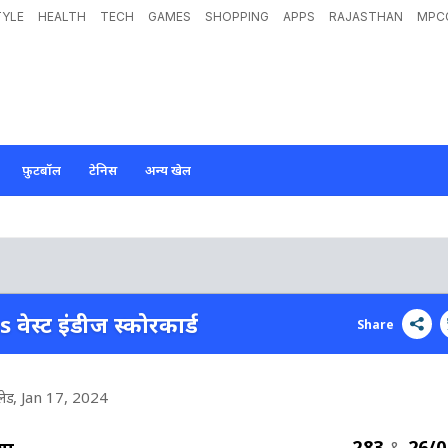
TYLE
HEALTH
TECH
GAMES
SHOPPING
APPS
RAJASTHAN
MPC
फ़ुटबॉल
टेनिस
अन्य खेल
s वेस्ट इंडीज स्कोरकार्ड
Share
लेड
, Jan 17, 2024
283
26/0
या
&