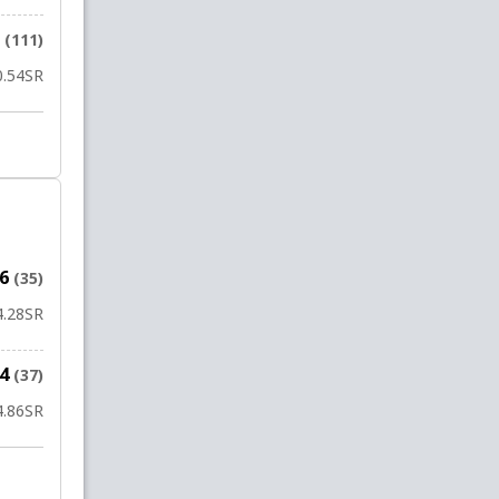
5
(111)
0.54
SR
26
(35)
4.28
SR
24
(37)
4.86
SR