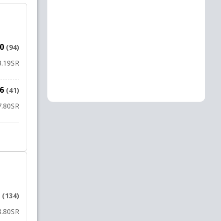
50
(94)
3.19
SR
36
(41)
7.80
SR
9
(134)
8.80
SR