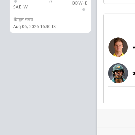
vs
BDW-E
SAE-W
शेड्यूल समय
Aug 06, 2026 16:30 IST
स
उ