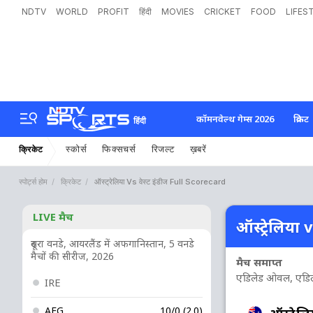
NDTV
WORLD
PROFIT
हिंदी
MOVIES
CRICKET
FOOD
LIFES
कॉमनवेल्थ गेम्स 2026
क्रिकेट
हिंदी
स्कोर्स
फिक्सचर्स
रिजल्ट
ख़बरें
क्रिकेट
स्पोर्ट्स होम
क्रिकेट
ऑस्ट्रेलिया Vs वेस्ट इंडीज Full Scorecard
LIVE मैच
ऑस्ट्रेलिया v
दूसरा वनडे, आयरलैंड में अफगानिस्तान, 5 वनडे
मैचों की सीरीज, 2026
मैच समाप्त
एडिलेड ओवल, एडि
IRE
AFG
10/0 (2.0)
ऑस्ट्रेलि