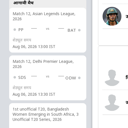
आगामी मैच
Match 12, Asian Legends League,
उ
2026
vs
PP
BAT
शेड्यूल समय
Aug 06, 2026 13:00 IST
Match 12, Delhi Premier League,
2026
vs
क
SDS
ODW
शेड्यूल समय
Aug 06, 2026 13:30 IST
ज
1st unofficial T20, Bangladesh
Women Emerging in South Africa, 3
Unofficial T20 Series, 2026