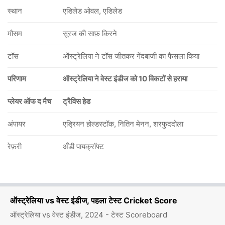
स्थान
एडिलेड ओवल, एडिलेड
मौसम
सूरज की साफ़ किरने
टॉस
ऑस्ट्रेलिया ने टॉस जीतकर गेंदबाजी का फैसला किया
परिणाम
ऑस्ट्रेलिया ने वेस्ट इंडीज को 10 विकटों से हराया
73/6
84/7
94/8
94/9
120/10
v
22.5 ov
26.3 ov
31 ov
31.3 ov
35.2 ov
़ी
जस्टिन ग्रीव्स
जोशुआ डा सिल्वा
अल्जारी जोसफ
गुडाकेश मोती
शमर जोसे
प्लेयर ऑफ द मैच
ट्रैविस हेड
अंपायर
एड्रियन होल्डस्टॉक, नितिन मेनन, शरफुददोला
रेफ़री
अँडी पायक्रॉफ्ट
ऑस्ट्रेलिया vs वेस्ट इंडीज, पहला टेस्ट Cricket Score
ऑस्ट्रेलिया vs वेस्ट इंडीज, 2024 - टेस्ट Scoreboard