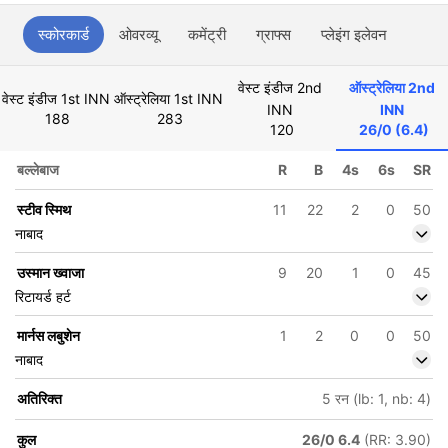
स्कोरकार्ड
ओवरव्यू
कमेंट्री
ग्राफ्स
प्लेइंग इलेवन
वेस्ट इंडीज 2nd
ऑस्ट्रेलिया 2nd
वेस्ट इंडीज 1st INN
ऑस्ट्रेलिया 1st INN
INN
INN
188
283
120
26/0 (6.4)
बल्लेबाज
R
B
4s
6s
SR
स्टीव स्मिथ
11
22
2
0
50
नाबाद
उस्मान ख्वाजा
9
20
1
0
45
रिटायर्ड हर्ट
मार्नस लबुशेन
1
2
0
0
50
नाबाद
अतिरिक्त
5 रन (lb: 1, nb: 4)
कुल
26/0 6.4
(RR: 3.90)