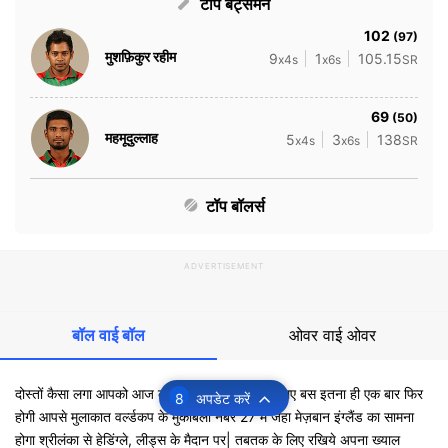
टॉप बैट्समैन
102
(97)
मुशफ़िकुर रहीम
9
1
105.15
x4s
x6s
SR
69
(50)
महमूदुल्लाह
5
3
138
x4s
x6s
SR
टॉप बॉलर्स
ADVERTISEMENT
बॉल वाई बॉल
ओवर वाई ओवर
दोस्तों कैसा लगा आपको आज का शानदार मैच?आज के लिए बस इतना ही एक बार फिर
8
अपडेट करें
होगी आपसे मुलाकात वर्ल्डकप के मुकाबला नंबर 27 में जहा मेज़बान इंग्लैंड का सामना
होगा श्रीलंका से हेडिंग्ले, लीड्स के मैदान पर| तबतक के लिए रखिये अपना ख्याल