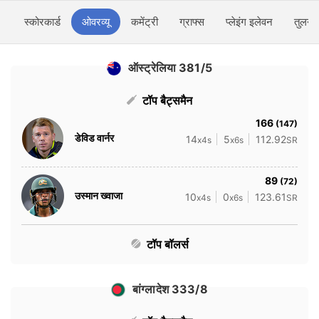
स्कोरकार्ड
ओवरव्यू
कमेंट्री
ग्राफ्स
प्लेइंग इलेवन
तुलना
ऑस्ट्रेलिया 381/5
टॉप बैट्समैन
166
(147)
डेविड वार्नर
14
5
112.92
x4s
x6s
SR
89
(72)
उस्मान ख्वाजा
10
0
123.61
x4s
x6s
SR
टॉप बॉलर्स
बांग्लादेश 333/8