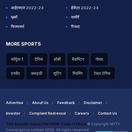
आईएसएल 2022-23
ईपीएल 2022-23
ख़बरें
तस्वीरें
फिक्सचर्स
रिजल्ट
MORE SPORTS
फॉर्मूला 1
टेनिस
हॉकी
बैडमिंटन
गोल्फ़
एनबीए
कबड्डी
शूटिंग
स्विमिंग
टेबल टेनिस
Advertise
About Us
Feedback
Disclaimer
Investor
Complaint Redressal
Careers
Contact Us
This website follows the DNPA Code of Ethics
© Copyright NDTV
Convergence Limited 2026. All rights reserved.