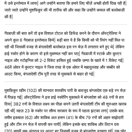
में उसे इस्तेमाल में लाया| आगे उन्होंने बताया कि हमारे लिए चीज़ें अच्छी होती दिख रही है|
जाते जाते उन्होंने मुशफिकुर की भी तारीफ की और कहा कि उन्होंने कमाल की बल्लेबाज़ी
की है|
गेंदबाज़ी की बात करें तो इस विशाल टोटल को डिफेंड करने के दौरान ऑस्ट्रेलिया ने
अपने कुल 6 गेंदबाज़ इस्तेमाल किये| बड़ी बात ये है कि किसी को भी स्विंग नहीं मिल पा
रही थी जिसकी वजह से बंगलादेशी बल्लेबाज़ इस रन चेज़ में लगातार बने हुए थे| लेकिन
हाई स्कोर होने के कारण वो इसे मुकम्मल नहीं कर पाए| गेंदबाजी में स्टार्क और कुल्टर
नाइल और स्टोइनिस को 2-2 विकेट हासिल हुई जबकि ज़म्पा के खाते में 1 विकेट गई|
46वें ओवर में कुल्टर नाइल ने जिस तरह से एक ओवर में मह्मदुल्लाह और सब्बीर को
आउट किया, बंगलादेशी टीम पूरी तरह से मुकाबले से बाहर हो गई|
मुशफ़िकुर रहीम (102) की शानदार शतकीय पारी के बावजूद बांग्लादेश एक बड़े रन चेज़
में पिछड़ गई| ऑस्ट्रेलिया ने इस हाई स्कोरिंग मुकाबले में बांग्लादेश को 48 रनों से हरा
दिया| 382 रनों के विशाल लक्ष्य का पीछा करने उतरी बंगलादेशी टीम की शुरुआत खराब
रही थी| महज़ 23 के स्कोर पर सौम्य सरकार के रूप में पहला झटका लगा| उसके बाद
तमीम इकबाल (62) और शाकिब अल हसन (41) के बीच 79 रनों की अहम साझेदारी
हुई और टीम रन चेज़ में वापसी कर पायी| लेकिन इसके बाद शाकिब और लिटन दस
(20) काफी कम अंतराल पर आउट हुए जिसकी वजह से बांग्लादेश डगमगा गई| एक छोर