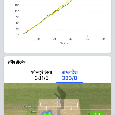
150
120
90
60
30
0
10
20
30
40
50
Overs
इनिंग हीटमैप
ऑस्ट्रेलिया
बांग्लादेश
381/5
333/8
Full