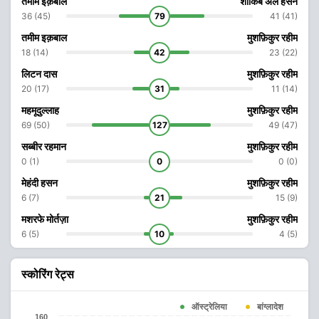
तमीम इक़बाल
शाकिब अल हसन
36 (45)
79
41 (41)
तमीम इक़बाल
मुशफ़िकुर रहीम
18 (14)
42
23 (22)
लिटन दास
मुशफ़िकुर रहीम
20 (17)
31
11 (14)
महमूदुल्लाह
मुशफ़िकुर रहीम
69 (50)
127
49 (47)
सब्बीर रहमान
मुशफ़िकुर रहीम
0 (1)
0
0 (0)
मेहंदी हसन
मुशफ़िकुर रहीम
6 (7)
21
15 (9)
मशरफे मोर्तज़ा
मुशफ़िकुर रहीम
6 (5)
10
4 (5)
स्कोरिंग रेट्स
ऑस्ट्रेलिया
बांग्लादेश
160