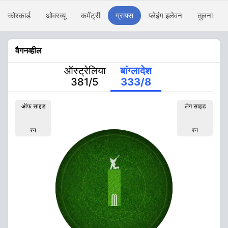
स्कोरकार्ड
ओवरव्यू
कमेंट्री
ग्राफ्स
प्लेइंग इलेवन
तुलना
वैगनव्हील
ऑस्ट्रेलिया
बांग्लादेश
381/5
333/8
ऑफ साइड
लेग साइड
रन
रन