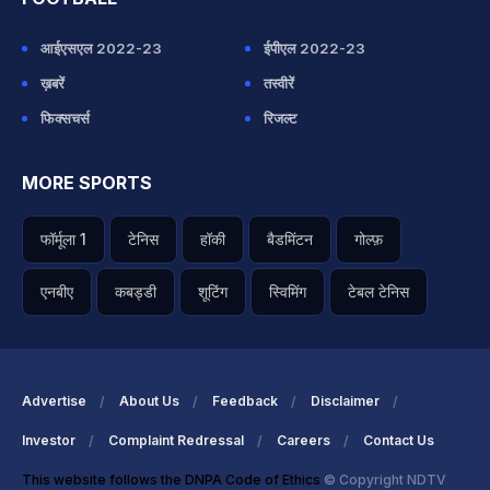
आईएसएल 2022-23
ईपीएल 2022-23
ख़बरें
तस्वीरें
फिक्सचर्स
रिजल्ट
MORE SPORTS
फॉर्मूला 1
टेनिस
हॉकी
बैडमिंटन
गोल्फ़
एनबीए
कबड्डी
शूटिंग
स्विमिंग
टेबल टेनिस
Advertise
About Us
Feedback
Disclaimer
Investor
Complaint Redressal
Careers
Contact Us
This website follows the DNPA Code of Ethics
© Copyright NDTV