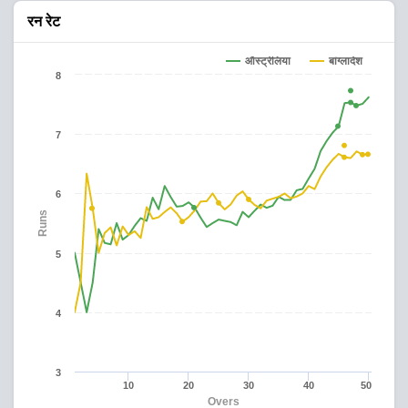
रन रेट
ऑस्ट्रेलिया
बांग्लादेश
8
7
6
Runs
5
4
3
10
20
30
40
50
Overs