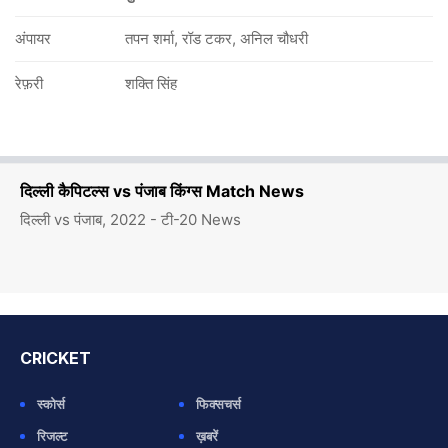
अंपायर
तपन शर्मा, रॉड टकर, अनिल चौधरी
रेफ़री
शक्ति सिंह
दिल्ली कैपिटल्स vs पंजाब किंग्स Match News
दिल्ली vs पंजाब, 2022 - टी-20 News
CRICKET
स्कोर्स
फिक्सचर्स
रिजल्ट
ख़बरें