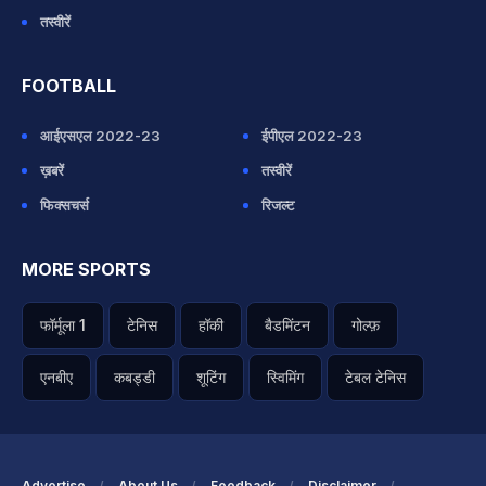
तस्वीरें
FOOTBALL
आईएसएल 2022-23
ईपीएल 2022-23
ख़बरें
तस्वीरें
फिक्सचर्स
रिजल्ट
MORE SPORTS
फॉर्मूला 1
टेनिस
हॉकी
बैडमिंटन
गोल्फ़
एनबीए
कबड्डी
शूटिंग
स्विमिंग
टेबल टेनिस
Advertise
About Us
Feedback
Disclaimer