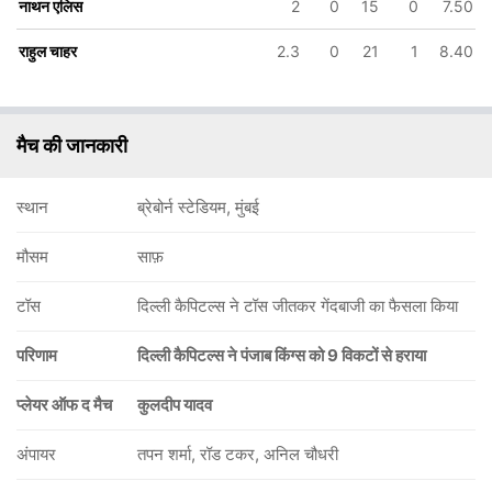
नाथन एलिस
2
0
15
0
7.50
राहुल चाहर
2.3
0
21
1
8.40
90/6
90/7
92/8
108/9
115/10
मैच की जानकारी
13.4 ov
14 ov
14.3 ov
17.4 ov
20 ov
ा
कगिसो रबाडा
नाथन एलिस
शाहरुख खान
राहुल चाहर
अर्शदीप सिंह
स्थान
ब्रेबोर्न स्टेडियम, मुंबई
मौसम
साफ़
टॉस
दिल्ली कैपिटल्स ने टॉस जीतकर गेंदबाजी का फैसला किया
परिणाम
दिल्ली कैपिटल्स ने पंजाब किंग्स को 9 विकटों से हराया
प्लेयर ऑफ द मैच
कुलदीप यादव
अंपायर
तपन शर्मा, रॉड टकर, अनिल चौधरी