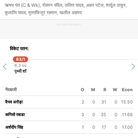
ऋषभ पंत (C & Wk), रोवमन पॉवेल, ललित यादव, अक्षर पटेल, शार्दूल ठाकुर,
कुलदीप यादव, मुस्तफिजुर रहमान, खलील अहमद
ADVERTISEMENT
विकेट पतन:
83/1
6.3 ov
पृथ्वी शॉ
गेंदबाजी
O
M
R
W
Econ
वैभव अरोड़ा
2
0
31
0
15.50
कगिसो रबाडा
3
0
35
0
11.66
अर्शदीप सिंह
1
0
17
0
17.00