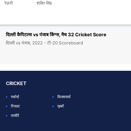
रेफ़री
शक्ति सिंह
दिल्ली कैपिटल्स vs पंजाब किंग्स, मैच 32 Cricket Score
दिल्ली vs पंजाब, 2022 - टी-20 Scoreboard
CRICKET
स्कोर्स
फिक्सचर्स
रिजल्ट
ख़बरें
तस्वीरें