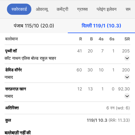
स्कोरकार्ड
ओवरव्यू
कमेंट्री
ग्राफ्स
प्लेइंग इलेवन
समाच
पंजाब
115/10 (20.0)
दिल्ली
119/1 (10.3)
बल्लेबाज
R
B
4s
6s
SR
पृथ्वी शॉ
41
20
7
1
205
कॉट नाथन एलिस बोल्ड राहुल चाहर
डेविड वॉर्नर
60
30
10
1
200
नाबाद
सरफ़राज़ खान
12
13
1
0
92.30
नाबाद
अतिरिक्त
6 रन (wd: 6)
कुल
119/1 10.3
(RR: 11.33)
बल्लेबाज़ी नहीं की