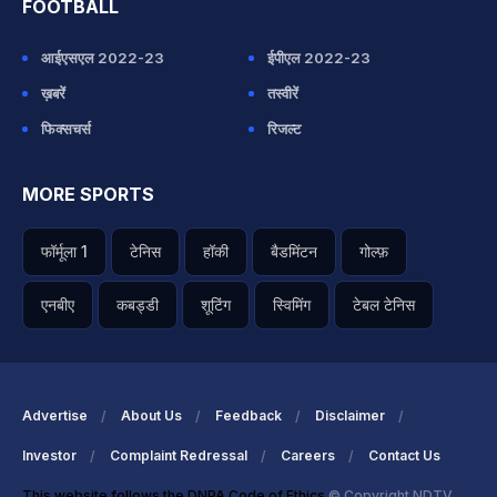
FOOTBALL
आईएसएल 2022-23
ईपीएल 2022-23
ख़बरें
तस्वीरें
फिक्सचर्स
रिजल्ट
MORE SPORTS
फॉर्मूला 1
टेनिस
हॉकी
बैडमिंटन
गोल्फ़
एनबीए
कबड्डी
शूटिंग
स्विमिंग
टेबल टेनिस
Advertise
About Us
Feedback
Disclaimer
Investor
Complaint Redressal
Careers
Contact Us
This website follows the DNPA Code of Ethics
© Copyright NDTV