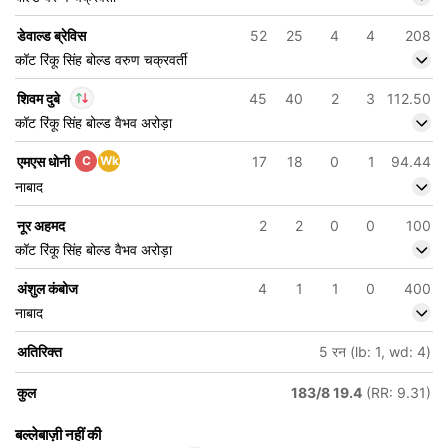
डेवाल्ड ब्रेविस
52
25
4
4
208
कॉट रिंकू सिंह बोल्ड वरुण चक्रवर्ती
शिवम दुबे
45
40
2
3
112.50
कॉट रिंकू सिंह बोल्ड वैभव अरोड़ा
In
शिवम दुबे
IP
एमएस धोनी
C
Wk
17
18
0
1
94.44
Out
मथीशा पथिराना
नाबाद
नूर अहमद
2
2
0
0
100
कॉट रिंकू सिंह बोल्ड वैभव अरोड़ा
अंशुल कंबोज
4
1
1
0
400
नाबाद
अतिरिक्त
5 रन (lb: 1, wd: 4)
कुल
183/8 19.4
(RR: 9.31)
बल्लेबाज़ी नहीं की