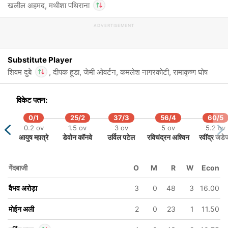
खलील अहमद, मथीशा पथिराना
167/6
ADVERTISEMENT
In
18.3 ov
शिवम दुबे
IP
ल
रिंकू सिंह
Out
मथीशा पथिराना
Substitute Player
शिवम दुबे
, दीपक हूडा, जेमी ओवर्टन, कमलेश नागरकोटी, रामाकृष्ण घोष
In
विकेट पतन:
शिवम दुबे
IP
Out
मथीशा पथिराना
0/1
25/2
37/3
56/4
60/5
0.2 ov
1.5 ov
3 ov
5 ov
5.2 ov
आयुष म्हात्रे
डेवोन कॉनवे
उर्विल पटेल
रविचंद्रन अश्विन
रवींद्र जडे
गेंदबाजी
O
M
R
W
Econ
वैभव अरोड़ा
3
0
48
3
16.00
मोईन अली
2
0
23
1
11.50