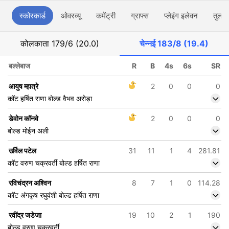
स्कोरकार्ड
ओवरव्यू
कमेंट्री
ग्राफ्स
प्लेइंग इलेवन
तुलना
कोलकाता
179/6 (20.0)
चेन्नई
183/8 (19.4)
बल्लेबाज
R
B
4s
6s
SR
आयुष म्हात्रे
2
0
0
0
कॉट हर्षित राणा बोल्ड वैभव अरोड़ा
डेवोन कॉनवे
2
0
0
0
बोल्ड मोईन अली
उर्विल पटेल
31
11
1
4
281.81
कॉट वरुण चक्रवर्ती बोल्ड हर्षित राणा
रविचंद्रन अश्विन
8
7
1
0
114.28
कॉट अंगकृष रघुवंशी बोल्ड हर्षित राणा
रवींद्र जडेजा
19
10
2
1
190
बोल्ड वरुण चक्रवर्ती