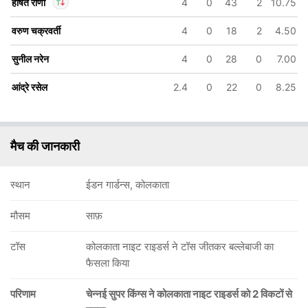
हर्षित राणा
4
0
43
2
10.75
वरुण चक्रवर्ती
4
0
18
2
4.50
In
हर्षित राणा
IP
Out
मनीष पांडे
सुनील नरेन
4
0
28
0
7.00
आंद्रे रसेल
2.4
0
22
0
8.25
मैच की जानकारी
स्थान
ईडन गार्डन्स, कोलकाता
मौसम
साफ़
टॉस
कोलकाता नाइट राइडर्स ने टॉस जीतकर बल्लेबाजी का
फैसला किया
परिणाम
चेन्नई सुपर किंग्स ने कोलकाता नाइट राइडर्स को 2 विकटों से