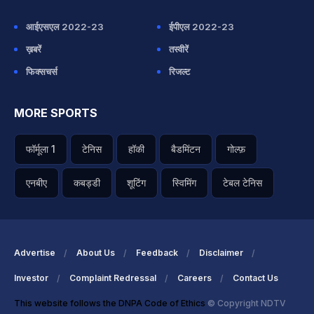
आईएसएल 2022-23
ईपीएल 2022-23
ख़बरें
तस्वीरें
फिक्सचर्स
रिजल्ट
MORE SPORTS
फॉर्मूला 1
टेनिस
हॉकी
बैडमिंटन
गोल्फ़
एनबीए
कबड्डी
शूटिंग
स्विमिंग
टेबल टेनिस
Advertise
About Us
Feedback
Disclaimer
Investor
Complaint Redressal
Careers
Contact Us
This website follows the DNPA Code of Ethics
© Copyright NDTV