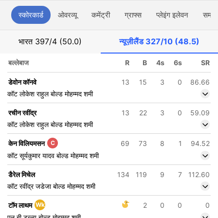
स्कोरकार्ड
ओवरव्यू
कमेंट्री
ग्राफ्स
प्लेइंग इलेवन
समाच
भारत
397/4 (50.0)
न्यूज़ीलैंड
327/10 (48.5)
बल्लेबाज
R
B
4s
6s
SR
डेवोन कॉनवे
13
15
3
0
86.66
कॉट लोकेश राहुल बोल्ड मोहम्मद शमी
रचीन रवींद्र
13
22
3
0
59.09
कॉट लोकेश राहुल बोल्ड मोहम्मद शमी
केन विलियमसन
C
69
73
8
1
94.52
कॉट सूर्यकुमार यादव बोल्ड मोहम्मद शमी
डैरेल मिचेल
134
119
9
7
112.60
कॉट रवींद्र जडेजा बोल्ड मोहम्मद शमी
टॉम लाथम
Wk
2
0
0
0
एल बी डब्ल्यू बोल्ड मोहम्मद शमी