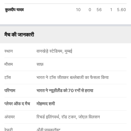
कुलदीप यादव
10
0
56
1
5.60
मैच की जानकारी
स्थान
वानखेड़े स्टेडियम, मुम्बई
मौसम
साफ़
टॉस
भारत ने टॉस जीतकर बल्लेबाजी का फैसला किया
परिणाम
भारत ने न्यूज़ीलैंड को 70 रनों से हराया
प्लेयर ऑफ द मैच
मोहम्मद शमी
अंपायर
रिचर्ड इलिंगवर्थ, रॉड टकर, जोएल विलसन
रेफ़री
अँडी पायक्रॉफ्ट