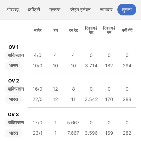
ओवरव्यू
कमेंट्री
ग्राफ्स
प्लेइंग इलेवन
समाचार
तुलना
रिक्वायर्ड
रिक्वायर्ड
स्कोर
रन
रन रेट
बची गेंदें
रेट
रन
OV 1
पाकिस्तान
4/0
4
4
0
0
0
भारत
10/0
10
10
3.714
182
294
OV 2
पाकिस्तान
16/0
12
8
0
0
0
भारत
22/0
12
11
3.542
170
288
OV 3
पाकिस्तान
17/0
1
5.667
0
0
0
भारत
23/1
1
7.667
3.596
169
282