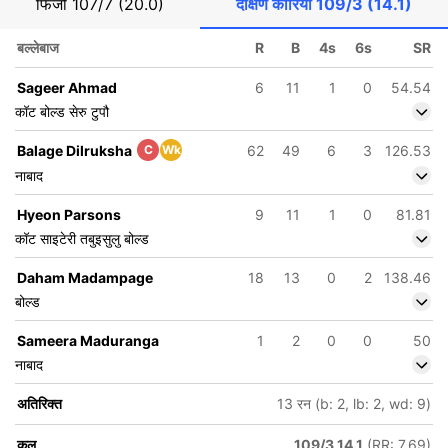
फिजी
107/7 (20.0)
दक्षिण कोरिया
109/3 (14.1)
बल्लेबाज
R
B
4s
6s
SR
Sageer Ahmad
6
11
1
0
54.54
कॉट बोल्ड सेरु टुपौ
Balage Dilruksha
C
Wk
62
49
6
3
126.53
नाबाद
Hyeon Parsons
9
11
1
0
81.81
कॉट साइटेरी तबुइसुलु बोल्ड
Daham Madampage
18
13
0
2
138.46
बोल्ड
Sameera Maduranga
1
2
0
0
50
नाबाद
अतिरिक्त
13 रन (b: 2, lb: 2, wd: 9)
कुल
109/3 14.1
(RR: 7.69)