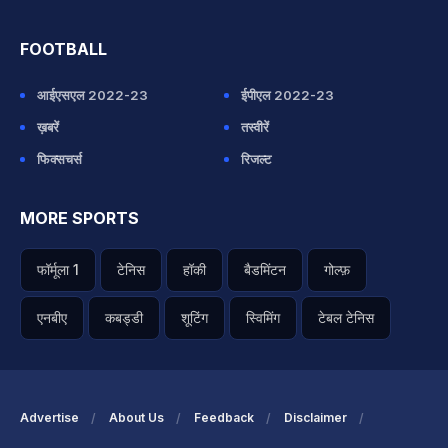
FOOTBALL
आईएसएल 2022-23
ईपीएल 2022-23
ख़बरें
तस्वीरें
फिक्सचर्स
रिजल्ट
MORE SPORTS
फॉर्मूला 1
टेनिस
हॉकी
बैडमिंटन
गोल्फ़
एनबीए
कबड्डी
शूटिंग
स्विमिंग
टेबल टेनिस
Advertise
About Us
Feedback
Disclaimer