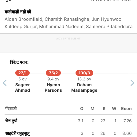
बल्लेबाज़ी नहीं की
Aiden Broomfield, Chamith Ranasinghe, Jun Hyunwoo,
Kuldeep Gurjar, Muhammad Nadeem, Sameera Pitabeddara
ADVERTISEMENT
विकेट पतन:
27/1
75/2
100/3
5 ov
9.4 ov
13.3 ov
Sageer
Hyeon
Daham
Ahmad
Parsons
Madampage
गेंदबाजी
O
M
R
W
Econ
सेरु टुपौ
3.1
0
23
1
7.26
93/6
105/7
v
17.5 ov
19.3 ov
साइटेरी तबुइसुलु
3
0
26
0
8.66
ा
Peni
Viliame