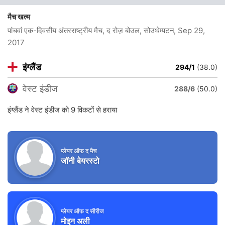
मैच खत्म
पांचवां एक-दिवसीय अंतरराष्ट्रीय मैच, द रोज़ बोउल, सोउथेम्पटन
, Sep 29,
2017
इंग्लैंड
294/1
(38.0)
वेस्ट इंडीज
288/6
(50.0)
इंग्लैंड ने वेस्ट इंडीज को 9 विकटों से हराया
प्लेयर ऑफ द मैच
जॉनी बेयरस्टो
प्लेयर ऑफ द सीरीज
मोइन अली