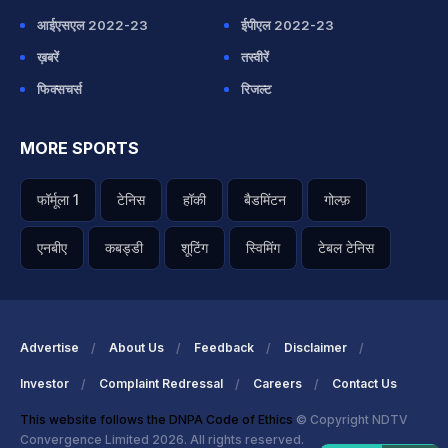
आईएसएल 2022-23
ईपीएल 2022-23
ख़बरें
तस्वीरें
फिक्सचर्स
रिजल्ट
MORE SPORTS
फॉर्मूला 1
टेनिस
हॉकी
बैडमिंटन
गोल्फ़
एनबीए
कबड्डी
शूटिंग
स्विमिंग
टेबल टेनिस
Advertise
About Us
Feedback
Disclaimer
Investor
Complaint Redressal
Careers
Contact Us
This website follows the DNPA Code of Ethics
© Copyright NDTV
Convergence Limited 2026. All rights reserved.