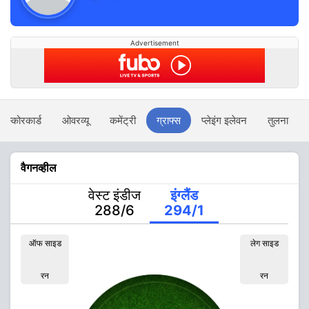
Advertisement
स्कोरकार्ड
ओवरव्यू
कमेंट्री
ग्राफ्स
प्लेइंग इलेवन
तुलना
वैगनव्हील
वेस्ट इंडीज
इंग्लैंड
288/6
294/1
ऑफ साइड
लेग साइड
रन
रन