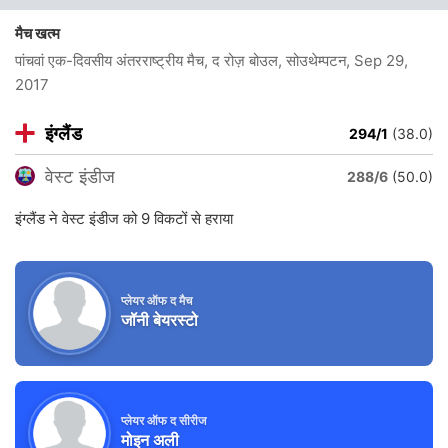
मैच खत्म
पांचवां एक-दिवसीय अंतरराष्ट्रीय मैच, द रोज़ बोउल, सोउथेम्पटन
, Sep 29,
2017
इंग्लैंड
294/1
(38.0)
वेस्ट इंडीज
288/6
(50.0)
इंग्लैंड ने वेस्ट इंडीज को 9 विकटों से हराया
प्लेयर ऑफ द मैच
जॉनी बेयरस्टो
प्लेयर ऑफ द सीरीज
मोइन अली