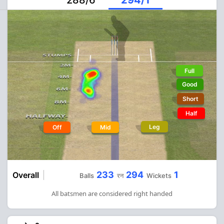
288/6
294/1
Full
Good
Short
Half
Leg
Off
Mid
233
294
1
Overall
Balls
रन
Wickets
All batsmen are considered right handed