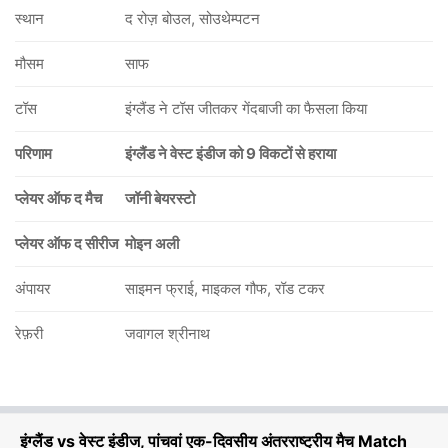
स्थान
द रोज़ बोउल, सोउथेम्पटन
मौसम
साफ
टॉस
इंग्लैंड ने टॉस जीतकर गेंदबाजी का फैसला किया
परिणाम
इंग्लैंड ने वेस्ट इंडीज को 9 विकटों से हराया
प्लेयर ऑफ द मैच
जॉनी बेयरस्टो
प्लेयर ऑफ द सीरीज
मोइन अली
अंपायर
साइमन फ्राई, माइकल गौफ, रॉड टकर
रेफ़री
जवागल श्रीनाथ
इंग्लैंड vs वेस्ट इंडीज, पांचवां एक-दिवसीय अंतरराष्ट्रीय मैच Match