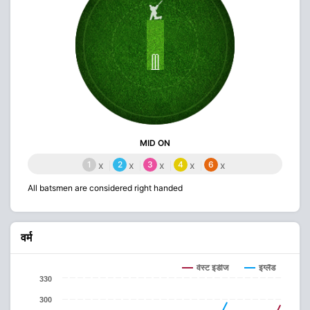
MID ON
1
x
2
x
3
x
4
x
6
x
All batsmen are considered right handed
वर्म
वेस्ट इंडीज
इंग्लैंड
330
300