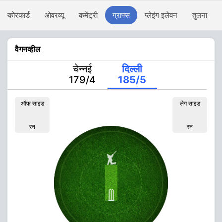
स्कोरकार्ड
ओवरव्यू
कमेंट्री
ग्राफ्स
प्लेइंग इलेवन
तुलना
वैगनव्हील
चेन्नई
दिल्ली
179/4
185/5
ऑफ साइड
लेग साइड
रन
रन