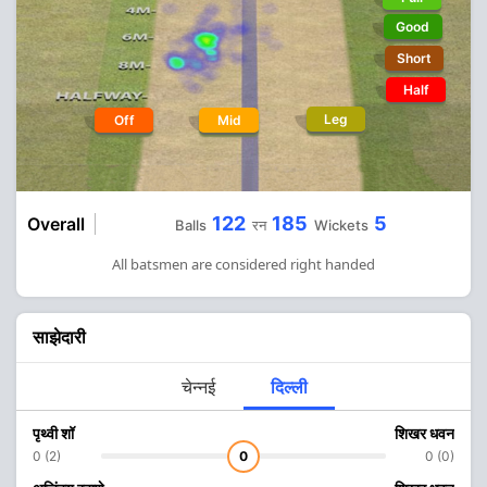
Good
Short
Half
Leg
Off
Mid
122
185
5
Overall
Balls
रन
Wickets
All batsmen are considered right handed
साझेदारी
चेन्नई
दिल्ली
पृथ्वी शॉ
शिखर धवन
0 (2)
0
0 (0)