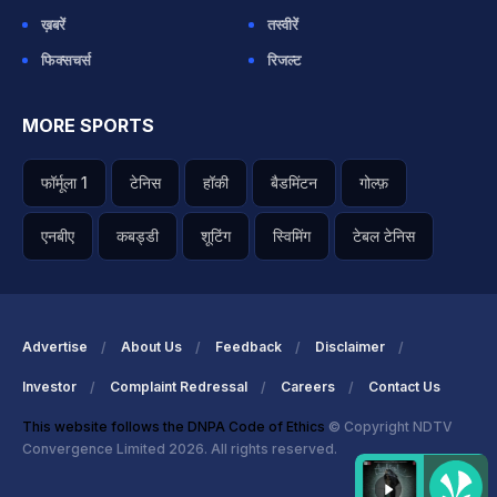
ख़बरें
तस्वीरें
फिक्सचर्स
रिजल्ट
MORE SPORTS
फॉर्मूला 1
टेनिस
हॉकी
बैडमिंटन
गोल्फ़
एनबीए
कबड्डी
शूटिंग
स्विमिंग
टेबल टेनिस
Advertise
About Us
Feedback
Disclaimer
Investor
Complaint Redressal
Careers
Contact Us
This website follows the DNPA Code of Ethics
© Copyright NDTV
Convergence Limited 2026. All rights reserved.