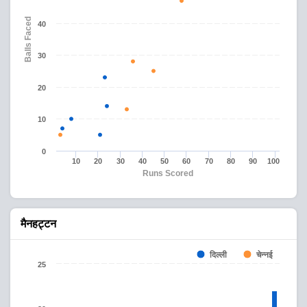
Balls Faced
40
30
20
10
0
10
20
30
40
50
60
70
80
90
100
Runs Scored
मैनहट्टन
चेन्नई
दिल्ली
25