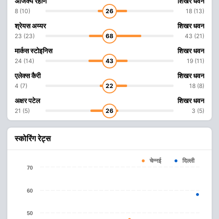
अजिंक्य रहाणे
शिखर धवन
8 (10)
26
18 (13)
श्रेयस अय्यर
शिखर धवन
23 (23)
68
43 (21)
मार्कस स्टोइनिस
शिखर धवन
24 (14)
43
19 (11)
एलेक्स कैरी
शिखर धवन
4 (7)
22
18 (8)
अक्षर पटेल
शिखर धवन
21 (5)
26
3 (5)
स्कोरिंग रेट्स
चेन्नई
दिल्ली
70
60
50