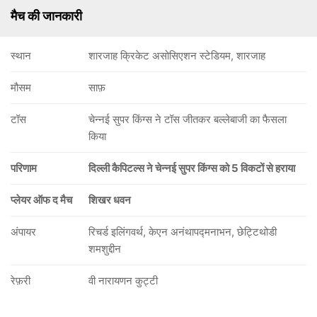
मैच की जानकारी
स्थान
शारजाह क्रिकेट असोसिएशन स्टेडियम, शारजाह
मौसम
साफ़
टॉस
चेन्नई सुपर किंग्स ने टॉस जीतकर बल्लेबाजी का फैसला
किया
परिणाम
दिल्ली कैपिटल्स ने चेन्नई सुपर किंग्स को 5 विकटों से हराया
प्लेयर ऑफ द मैच
शिखर धवन
अंपायर
रिचर्ड इलिंगवर्थ, केएन अनंथापद्मनाभन, छेट्टिथोडी
शमशुद्दीन
रेफ़री
वी नारायणन कुट्टी