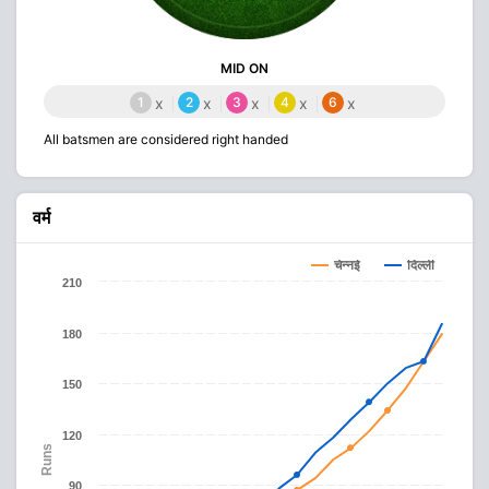
MID ON
1
x
2
x
3
x
4
x
6
x
All batsmen are considered right handed
वर्म
चेन्नई
दिल्ली
210
180
150
120
Runs
90