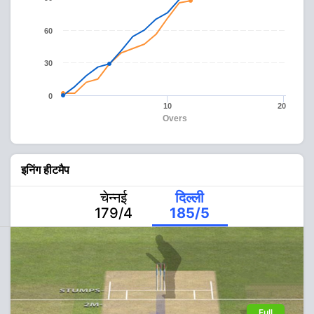
60
30
0
10
20
Overs
इनिंग हीटमैप
चेन्नई
दिल्ली
179/4
185/5
Full