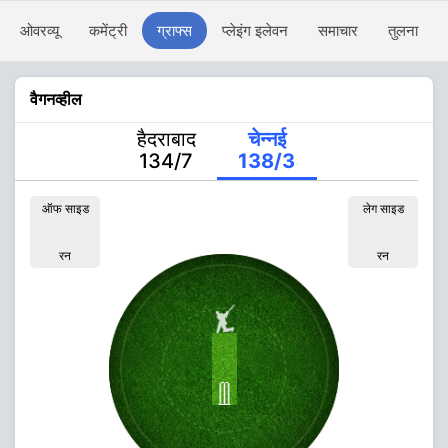
ओवरव्यू
कमेंट्री
ग्राफ्स
प्लेइंग इलेवन
समाचार
तुलना
वैगनव्हील
हैदराबाद
चेन्नई
134/7
138/3
ऑफ साइड
लेग साइड
रन
रन