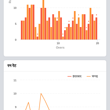
10
5
0
10
20
Overs
रन रेट
हैदराबाद
चेन्नई
11
10
9