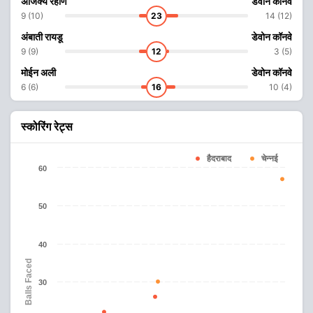
अजिंक्य रहाणे
डेवोन कॉनवे
9 (10)
23
14 (12)
अंबाती रायडू
डेवोन कॉनवे
9 (9)
12
3 (5)
मोईन अली
डेवोन कॉनवे
6 (6)
16
10 (4)
स्कोरिंग रेट्स
हैदराबाद
चेन्नई
60
50
40
Balls Faced
30