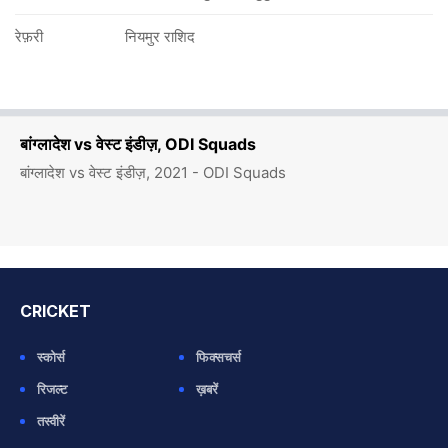
रेफ़री
नियमुर राशिद
बांग्लादेश vs वेस्ट इंडीज़, ODI Squads
बांग्लादेश vs वेस्ट इंडीज़, 2021 - ODI Squads
CRICKET
स्कोर्स
फिक्सचर्स
रिजल्ट
ख़बरें
तस्वीरें