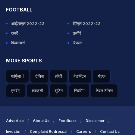
FOOTBALL
आईएसएल 2022-23
ईपीएल 2022-23
ख़बरें
तस्वीरें
फिक्सचर्स
रिजल्ट
MORE SPORTS
फॉर्मूला 1
टेनिस
हॉकी
बैडमिंटन
गोल्फ़
एनबीए
कबड्डी
शूटिंग
स्विमिंग
टेबल टेनिस
Advertise
About Us
Feedback
Disclaimer
Investor
Complaint Redressal
Careers
Contact Us