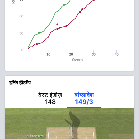
60
30
0
10
20
30
40
Overs
इनिंग हीटमैप
वेस्ट इंडीज़
बांग्लादेश
148
149/3