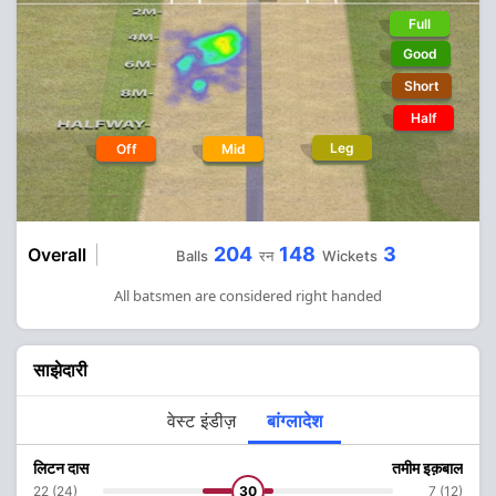
Full
Good
Short
Half
Leg
Off
Mid
204
148
3
Overall
Balls
रन
Wickets
All batsmen are considered right handed
साझेदारी
वेस्ट इंडीज़
बांग्लादेश
लिटन दास
तमीम इक़बाल
22 (24)
30
7 (12)