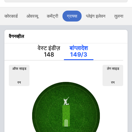
स्कोरकार्ड
ओवरव्यू
कमेंट्री
ग्राफ्स
प्लेइंग इलेवन
तुलना
वैगनव्हील
वेस्ट इंडीज़
बांग्लादेश
148
149/3
ऑफ साइड
लेग साइड
रन
रन