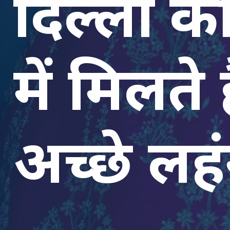
दिल्ली की
में मिलते 
अच्छे लहं