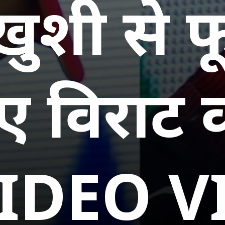
खुशी से फ
ए विराट
VIDEO V