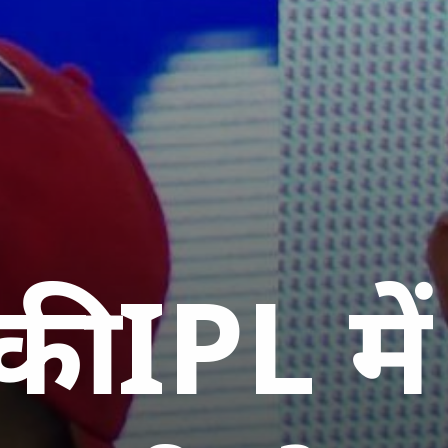
ी IPL मे