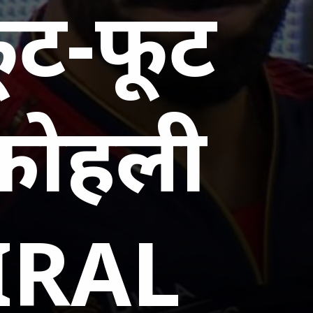
ूट-फूट
 कोहली
IRAL