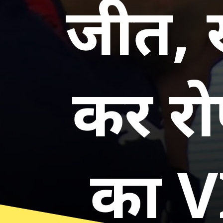
जीत, 
कर रो
का 