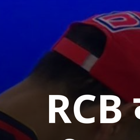
RCB क