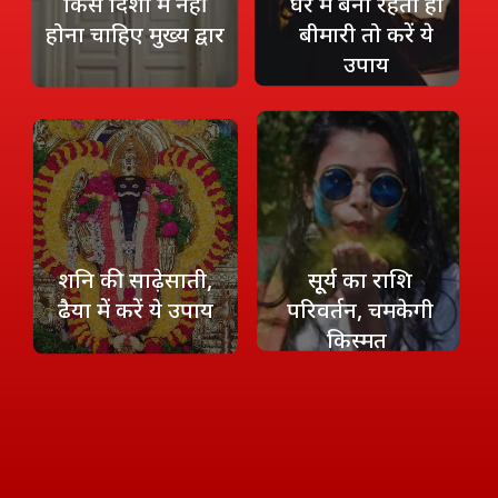
किस दिशा में नहीं
घर में बनी रहती हो
होना चाहिए मुख्‍य द्वार
बीमारी तो करें ये
उपाय
शनि की साढ़ेसाती,
सूूूर्य का राशि
ढैया में करें ये उपाय
परिवर्तन, चमकेगी
किस्‍मत