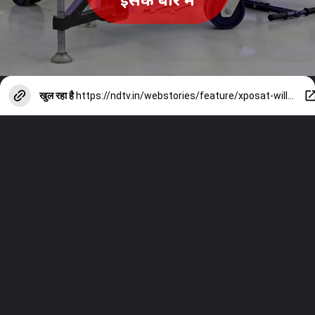
खुल रहा है
https://ndtv.in/webstories/feature/xposat-will-explore-the-mysterious-world-facts-about-xposat-12232