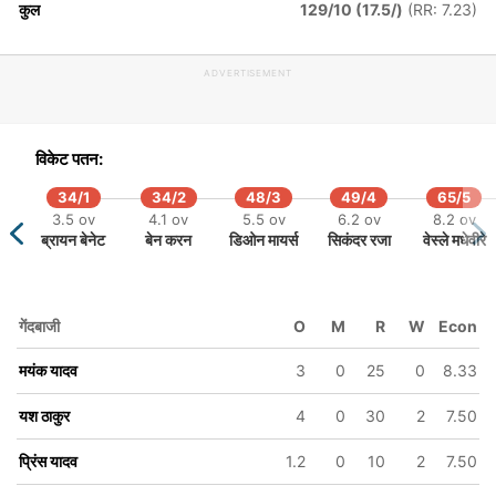
कुल
129/10 (17.5/)
(RR: 7.23)
ADVERTISEMENT
विकेट पतन:
34/1
34/2
48/3
49/4
65/5
3.5 ov
4.1 ov
5.5 ov
6.2 ov
8.2 ov
ब्रायन बेनेट
बेन करन
डिओन मायर्स
सिकंदर रजा
वेस्ले मधेवीरे
गेंदबाजी
O
M
R
W
Econ
मयंक यादव
3
0
25
0
8.33
यश ठाकुर
4
0
30
2
7.50
प्रिंस यादव
1.2
0
10
2
7.50