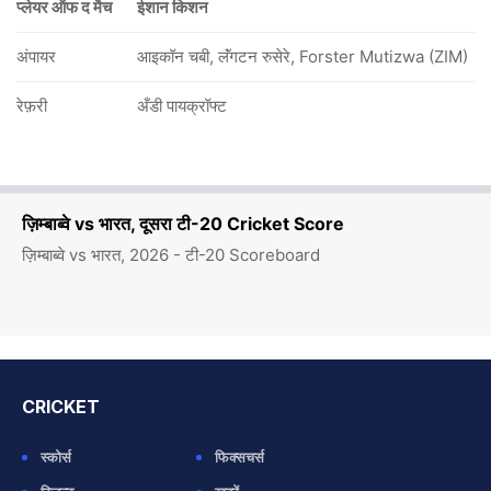
प्लेयर ऑफ द मैच
ईशान किशन
अंपायर
आइकॉन चबी, लॅंगटन रुसेरे, Forster Mutizwa (ZIM)
रेफ़री
अँडी पायक्रॉफ्ट
ज़िम्बाब्वे vs भारत, दूसरा टी-20 Cricket Score
ज़िम्बाब्वे vs भारत, 2026 - टी-20 Scoreboard
CRICKET
स्कोर्स
फिक्सचर्स