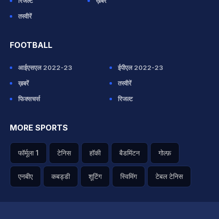
रिजल्ट
ख़बरें
तस्वीरें
FOOTBALL
आईएसएल 2022-23
ईपीएल 2022-23
ख़बरें
तस्वीरें
फिक्सचर्स
रिजल्ट
MORE SPORTS
फॉर्मूला 1
टेनिस
हॉकी
बैडमिंटन
गोल्फ़
एनबीए
कबड्डी
शूटिंग
स्विमिंग
टेबल टेनिस