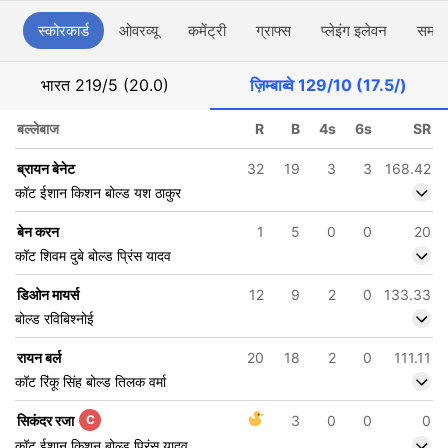
स्कोरकार्ड
ओवरव्यू
कमेंट्री
ग्राफ्स
प्लेइंग इलेवन
समाच
भारत
219/5 (20.0)
ज़िम्बाब्वे
129/10 (17.5/)
बल्लेबाज
R
B
4s
6s
SR
ब्रायन बेनेट
32
19
3
3
168.42
कॉट ईशान किशन बोल्ड यश ठाकुर
बेन करन
1
5
0
0
20
कॉट शिवम दुबे बोल्ड प्रिंस यादव
डिओन मायर्स
12
9
2
0
133.33
बोल्ड रविबिश्नोई
रायन बर्ल
20
18
2
0
111.11
कॉट रिंकू सिंह बोल्ड तिलक वर्मा
सिकंदर रजा
C
3
0
0
0
कॉट ईशान किशन बोल्ड प्रिंस यादव