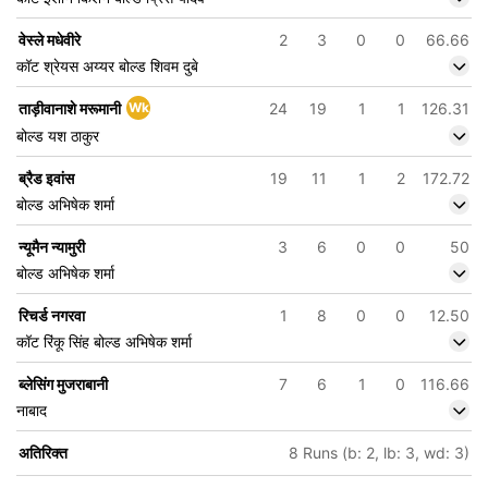
वेस्ले मधेवीरे
2
3
0
0
66.66
कॉट श्रेयस अय्यर बोल्ड शिवम दुबे
ताड़ीवानाशे मरूमानी
Wk
24
19
1
1
126.31
बोल्ड यश ठाकुर
ब्रैड इवांस
19
11
1
2
172.72
बोल्ड अभिषेक शर्मा
न्यूमैन न्यामुरी
3
6
0
0
50
बोल्ड अभिषेक शर्मा
रिचर्ड नगरवा
1
8
0
0
12.50
कॉट रिंकू सिंह बोल्ड अभिषेक शर्मा
ब्लेसिंग मुजराबानी
7
6
1
0
116.66
नाबाद
अतिरिक्त
8 Runs (b: 2, lb: 3, wd: 3)