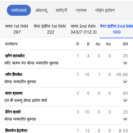
स्कोरकार्ड
ओवरव्यू
कमेंट्री
ग्राफ्स
प्लेइंग इलेवन
भारत 1st INN
वेस्ट इंडीज 1st INN
भारत 2nd INN
वेस्ट इंडीज 2nd INN
297
222
343/7 (112.3)
100
बल्लेबाज
R
B
4s
6s
SR
क्रैग ब्राथवेट
1
4
0
0
25
कॉट ऋषभ पंत बोल्ड जसप्रीत बुमराह
जॉन कैंपबेल
7
15
1
0
46.66
बोल्ड जसप्रीत बुमराह
शमर ब्रूक्स
2
5
0
0
40
एल बी डब्ल्यू बोल्ड इशांत शर्मा
डैरेन ब्रावो
2
10
0
0
20
बोल्ड जसप्रीत बुमराह
शिमरोन हेट्मेयर
1
12
0
0
8.33