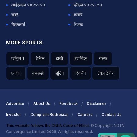
आईएसएल 2022-23
ईपीएल 2022-23
ख़बरें
तस्वीरें
फिक्सचर्स
रिजल्ट
MORE SPORTS
फॉर्मूला 1
टेनिस
हॉकी
बैडमिंटन
गोल्फ़
एनबीए
कबड्डी
शूटिंग
स्विमिंग
टेबल टेनिस
Advertise
About Us
Feedback
Disclaimer
Investor
Complaint Redressal
Careers
Contact Us
This website follows the DNPA Code of Ethics
© Copyright NDTV
Convergence Limited 2026. All rights reserved.