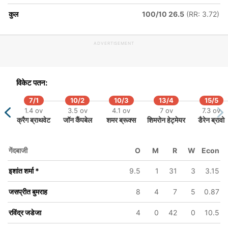
111.4 ov
112.3 ov
कुल
100/10 26.5
(RR: 3.72)
ऋषभ पंत
हनुमा विहारी
ADVERTISEMENT
विकेट पतन:
7/1
10/2
10/3
13/4
15/5
1.4 ov
3.5 ov
4.1 ov
7 ov
7.3 ov
क्रैग ब्राथवेट
जॉन कैंपबेल
शमर ब्रूक्स
शिमरोन हेट्मेयर
डैरेन ब्रावो
गेंदबाजी
O
M
R
W
Econ
इशांत शर्मा
*
9.5
1
31
3
3.15
जसप्रीत बुमराह
8
4
7
5
0.87
रविंद्र जडेजा
4
0
42
0
10.5