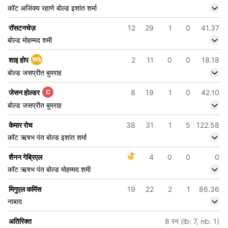
कॉट अजिंक्य रहाणे बोल्ड इशांत शर्मा
रॉसटनचेज़
12
29
1
0
41.37
बोल्ड मोहम्मद शमी
शाइ होप
Wk
2
11
0
0
18.18
बोल्ड जसप्रीत बुमराह
जेसन होल्डर
C
8
19
1
0
42.10
बोल्ड जसप्रीत बुमराह
केमार रोच
38
31
1
5
122.58
कॉट ऋषभ पंत बोल्ड इशांत शर्मा
शैनन गेब्रिएल
4
0
0
0
कॉट ऋषभ पंत बोल्ड मोहम्मद शमी
मिगुएल कमिंस
19
22
2
1
86.36
नाबाद
अतिरिक्त
8 रन (lb: 7, nb: 1)
336/6
343/7