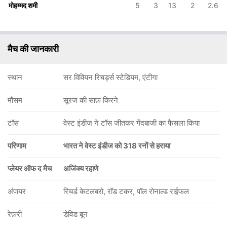
मोहम्मद शमी
5
3
13
2
2.6
मैच की जानकारी
स्थान
सर विवियन रिचर्ड्स स्टेडियम, एंटीगा
मौसम
सूरज की साफ़ किरने
टॉस
वेस्ट इंडीज ने टॉस जीतकर गेंदबाजी का फैसला किया
परिणाम
भारत ने वेस्ट इंडीज को 318 रनों से हराया
प्लेयर ऑफ द मैच
अजिंक्य रहाणे
अंपायर
रिचर्ड केटलबरो, रॉड टकर, पॉल रोनाल्ड राईफल
रेफ़री
डेविड बून