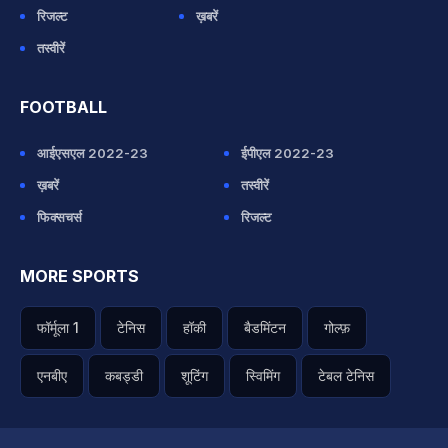
रिजल्ट
ख़बरें
तस्वीरें
FOOTBALL
आईएसएल 2022-23
ईपीएल 2022-23
ख़बरें
तस्वीरें
फिक्सचर्स
रिजल्ट
MORE SPORTS
फॉर्मूला 1
टेनिस
हॉकी
बैडमिंटन
गोल्फ़
एनबीए
कबड्डी
शूटिंग
स्विमिंग
टेबल टेनिस