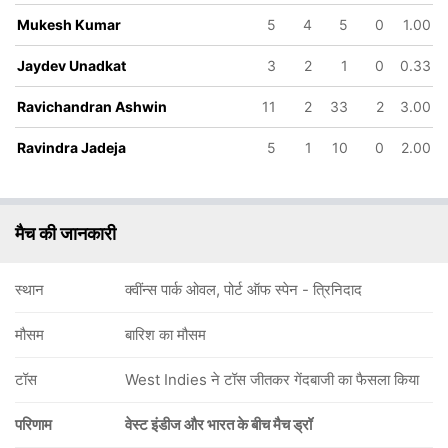
Mukesh Kumar
5
4
5
0
1.00
Jaydev Unadkat
3
2
1
0
0.33
Ravichandran Ashwin
11
2
33
2
3.00
9
255/10
Ravindra Jadeja
5
1
10
0
2.00
ov
115.4 ov
r
Shannon
h
Gabriel
मैच की जानकारी
स्थान
क्वींन्स पार्क ओवल, पोर्ट ऑफ स्पेन - त्रिनिदाद
मौसम
बारिश का मौसम
टॉस
West Indies ने टॉस जीतकर गेंदबाजी का फैसला किया
परिणाम
वेस्ट इंडीज और भारत के बीच मैच ड्रॉ