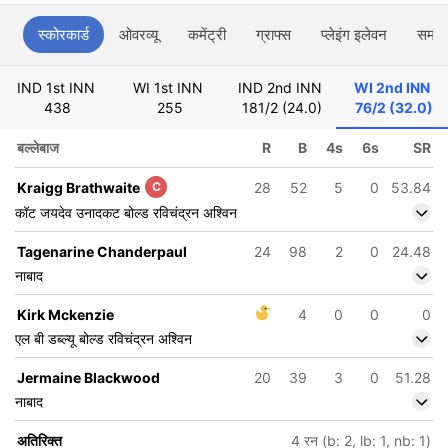
स्कोरकार्ड
ओवरव्यू
कमेंट्री
ग्राफ्स
प्लेइंग इलेवन
समाच
IND 1st INN
WI 1st INN
IND 2nd INN
WI 2nd INN
438
255
181/2 (24.0)
76/2 (32.0)
बल्लेबाज
R
B
4s
6s
SR
Kraigg Brathwaite
C
28
52
5
0
53.84
कॉट जयदेव उनादकट बोल्ड रविचंद्रन अश्विन
Tagenarine Chanderpaul
24
98
2
0
24.48
नाबाद
Kirk Mckenzie
4
0
0
0
एल बी डब्ल्यू बोल्ड रविचंद्रन अश्विन
Jermaine Blackwood
20
39
3
0
51.28
नाबाद
अतिरिक्त
4 रन (b: 2, lb: 1, nb: 1)