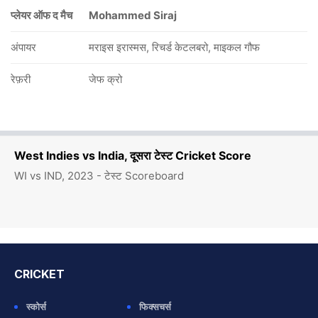
प्लेयर ऑफ द मैच
Mohammed Siraj
अंपायर
मराइस इरास्मस, रिचर्ड केटलबरो, माइकल गौफ
रेफ़री
जेफ क्रो
West Indies vs India, दूसरा टेस्ट Cricket Score
WI vs IND, 2023 - टेस्ट Scoreboard
CRICKET
स्कोर्स
फिक्सचर्स