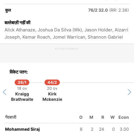
कुल
76/2 32.0
(RR: 2.38)
बल्लेबाज़ी नहीं की
Alick Athanaze, Joshua Da Silva (Wk), Jason Holder, Alzarri
Joseph, Kemar Roach, Jomel Warrican, Shannon Gabriel
ADVERTISEMENT
विकेट पतन:
38/1
44/2
18 ov
20 ov
Kraigg
Kirk
Brathwaite
Mckenzie
गेंदबाजी
O
M
R
W
Econ
Mohammed Siraj
8
2
24
0
3.00