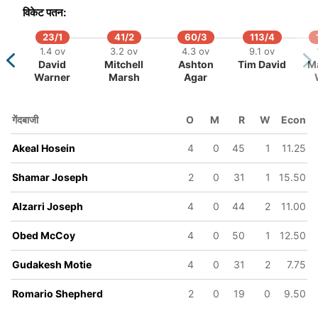
विकेट पतन:
23/1
41/2
60/3
113/4
1.4 ov
3.2 ov
4.3 ov
9.1 ov
David
Mitchell
Ashton
Tim David
M
Warner
Marsh
Agar
गेंदबाजी
O
M
R
W
Econ
Akeal Hosein
4
0
45
1
11.25
Shamar Joseph
2
0
31
1
15.50
Alzarri Joseph
4
0
44
2
11.00
Obed McCoy
4
0
50
1
12.50
Gudakesh Motie
4
0
31
2
7.75
Romario Shepherd
2
0
19
0
9.50