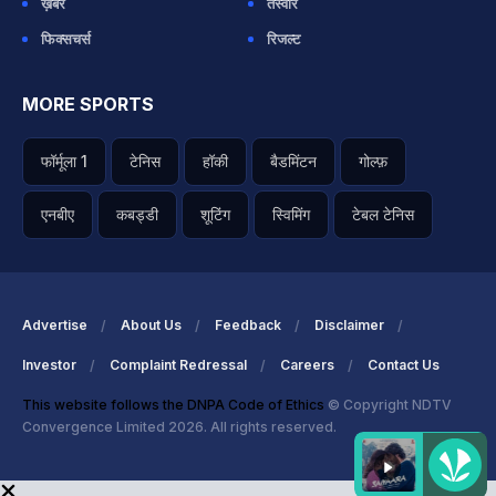
ख़बरें
तस्वीरें
फिक्सचर्स
रिजल्ट
MORE SPORTS
फॉर्मूला 1
टेनिस
हॉकी
बैडमिंटन
गोल्फ़
एनबीए
कबड्डी
शूटिंग
स्विमिंग
टेबल टेनिस
Advertise
About Us
Feedback
Disclaimer
Investor
Complaint Redressal
Careers
Contact Us
This website follows the DNPA Code of Ethics
© Copyright NDTV
Convergence Limited 2026. All rights reserved.