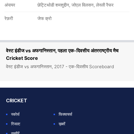
अंपायर
छेट्टिथोडी शमशुद्दीन, जोएल विलसन, लेस्ली रैफर
रेफ़री
जेफ क्रो
वेस्ट इंडीज vs अफगानिस्तान, पहला एक-दिवसीय अंतरराष्ट्रीय मैच
Cricket Score
वेस्ट इंडीज vs अफगानिस्तान, 2017 - एक-दिवसीय Scoreboard
CRICKET
स्कोर्स
फिक्सचर्स
रिजल्ट
ख़बरें
तस्वीरें