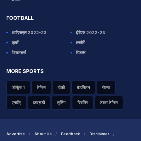
FOOTBALL
आईएसएल 2022-23
ईपीएल 2022-23
ख़बरें
तस्वीरें
फिक्सचर्स
रिजल्ट
MORE SPORTS
फॉर्मूला 1
टेनिस
हॉकी
बैडमिंटन
गोल्फ़
एनबीए
कबड्डी
शूटिंग
स्विमिंग
टेबल टेनिस
Advertise
About Us
Feedback
Disclaimer