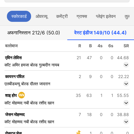
स्कोरकार्ड
ओवरव्यू
कमेंट्री
ग्राफ्स
प्लेइंग इलेवन
तुलना
अफगानिस्तान
212/6 (50.0)
वेस्ट इंडीज
149/10 (44.4)
बल्लेबाज
R
B
4s
6s
SR
एविन लेविस
21
47
0
0
44.68
कॉट अमिर हमजा बोल्ड गुल्बदीन नायब
कायरन पॉवेल
2
9
0
0
22.22
एलबीडब्ल्यू बोल्ड दौलत जादरान
शाइ होप
Wk
35
63
1
1
55.55
कॉट मोहम्मद नबी बोल्ड रशीद खान
जेसन मोहम्मद
7
18
0
0
38.88
कॉट मोहम्मद नबी बोल्ड रशीद खान
रोसटन चेस
1
0
0
0