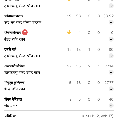
एलबीडब्ल्यू बोल्ड रशीद खान
जोनाथन कार्टर
19
56
0
0
33.92
कॉट सब बोल्ड दौलत जादरान
जेसन होल्डर
C
1
0
0
0
बोल्ड रशीद खान
एशले नर्स
12
15
1
0
80
एलबीडब्ल्यू बोल्ड रशीद खान
अलजारी जोसेफ
27
35
2
1
77.14
एलबीडब्ल्यू बोल्ड रशीद खान
मिगुएल कुम्मिनस
5
18
0
0
27.77
बोल्ड रशीद खान
शैनन गेब्रिएल
2
5
0
0
40
नॉट आउट
अतिरिक्त
19 रन (lb: 2, wd: 17)
5
154/6