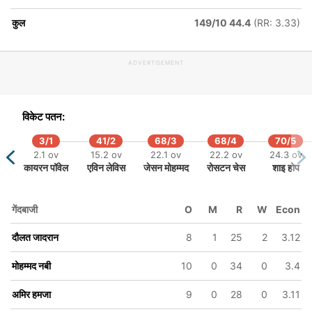
ov
42.4 ov
कुल
149/10 44.4
(RR: 3.33)
ाह
अफ्सार जजाय
ी
ADVERTISEMENT
विकेट पतन:
3/1
41/2
68/3
68/4
70/5
2.1 ov
15.2 ov
22.1 ov
22.2 ov
24.3 ov
कायरन पॉवेल
एविन लेविस
जेसन मोहम्मद
रोसटन चेस
शाइ होप
गेंदबाजी
O
M
R
W
Econ
दौलत जादरान
8
1
25
2
3.12
मोहम्मद नबी
10
0
34
0
3.4
अमिर हमजा
9
0
28
0
3.11