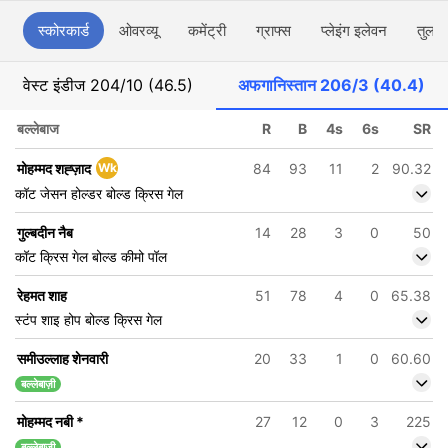
स्कोरकार्ड
ओवरव्यू
कमेंट्री
ग्राफ्स
प्लेइंग इलेवन
तुलना
वेस्ट इंडीज
204/10 (46.5)
अफगानिस्तान
206/3 (40.4)
बल्लेबाज
R
B
4s
6s
SR
मोहम्मद शह्ज़ाद
Wk
84
93
11
2
90.32
कॉट जेसन होल्डर बोल्ड क्रिस गेल
गुल्बदीन नैब
14
28
3
0
50
कॉट क्रिस गेल बोल्ड कीमो पॉल
रेहमत शाह
51
78
4
0
65.38
स्टंप शाइ होप बोल्ड क्रिस गेल
समीउल्लाह शेनवारी
20
33
1
0
60.60
बल्लेबाज़ी
मोहम्मद नबी
*
27
12
0
3
225
बल्लेबाज़ी