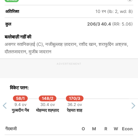
अतिरिक्त
10 रन (lb: 2, wd: 8)
कुल
206/3 40.4
(RR: 5.06)
बल्लेबाज़ी नहीं की
असगर स्तानिकज़ई (C), नजीबुल्लाह ज़ादरान, रशीद खान, शराफुद्दिन अश्रफ,
दौलतजादरान, मुजीब जादरान
ADVERTISEMENT
विकेट पतन:
58/1
148/2
170/3
9.4 ov
30.4 ov
36.2 ov
गुल्बदीन नैब
मोहम्मद शह्ज़ाद
रेहमत शाह
गेंदबाजी
O
M
R
W
Econ