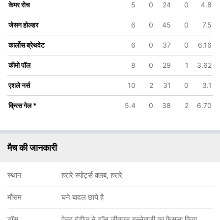
केमर रोच
5
0
24
0
4.8
जेसन होल्डर
6
0
45
0
7.5
कार्लोस ब्रेथवेट
6
0
37
0
6.16
138/6
163/7
204/8
204/9
204/10
कीमो पॉल
8
0
29
1
3.62
32.5 ov
37.4 ov
46.2 ov
46.4 ov
46.5 ov
शिमरोन हेट्मेयर
कार्लोस ब्रेथवेट
रोवमैन पॉवेल
कीमो पॉल
केमर रोच
एशले नर्स
10
2
31
0
3.1
क्रिस गेल
*
5.4
0
38
2
6.70
मैच की जानकारी
स्थान
हरारे स्पोर्ट्स क्लब, हरारे
मौसम
घने बादल छाये है
टॉस
वेस्ट इंडीज ने टॉस जीतकर बल्लेबाजी का फैसला किया