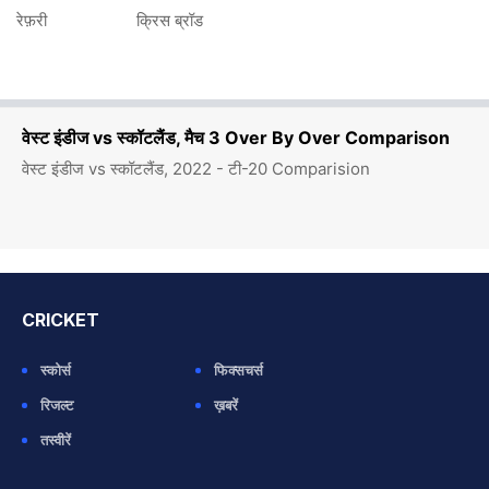
रेफ़री
क्रिस ब्रॉड
वेस्ट इंडीज vs स्कॉटलैंड, मैच 3 Over By Over Comparison
वेस्ट इंडीज vs स्कॉटलैंड, 2022 - टी-20 Comparision
CRICKET
स्कोर्स
फिक्सचर्स
रिजल्ट
ख़बरें
तस्वीरें