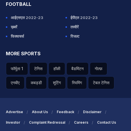
FOOTBALL
आईएसएल 2022-23
ईपीएल 2022-23
ख़बरें
तस्वीरें
फिक्सचर्स
रिजल्ट
MORE SPORTS
फॉर्मूला 1
टेनिस
हॉकी
बैडमिंटन
गोल्फ़
एनबीए
कबड्डी
शूटिंग
स्विमिंग
टेबल टेनिस
Advertise
About Us
Feedback
Disclaimer
Investor
Complaint Redressal
Careers
Contact Us