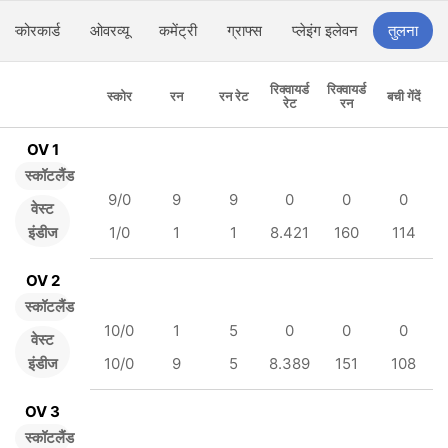
स्कोरकार्ड
ओवरव्यू
कमेंट्री
ग्राफ्स
प्लेइंग इलेवन
तुलना
रिक्वायर्ड
रिक्वायर्ड
स्कोर
रन
रन रेट
बची गेंदें
रेट
रन
OV 1
स्कॉटलैंड
9/0
9
9
0
0
0
वेस्ट
इंडीज
1/0
1
1
8.421
160
114
OV 2
स्कॉटलैंड
10/0
1
5
0
0
0
वेस्ट
इंडीज
10/0
9
5
8.389
151
108
OV 3
स्कॉटलैंड