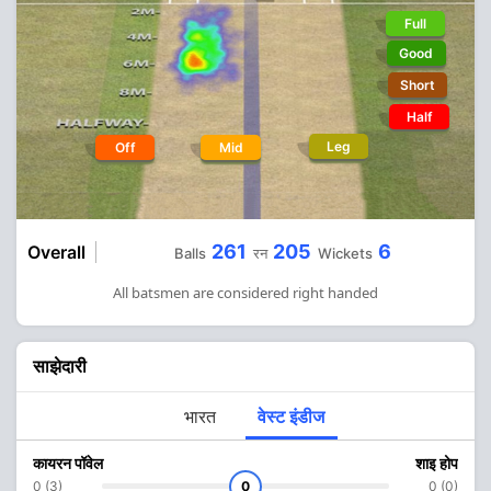
Full
Good
Short
Half
Leg
Off
Mid
261
205
6
Overall
Balls
रन
Wickets
All batsmen are considered right handed
साझेदारी
भारत
वेस्ट इंडीज
कायरन पॉवेल
शाइ होप
0 (3)
0
0 (0)