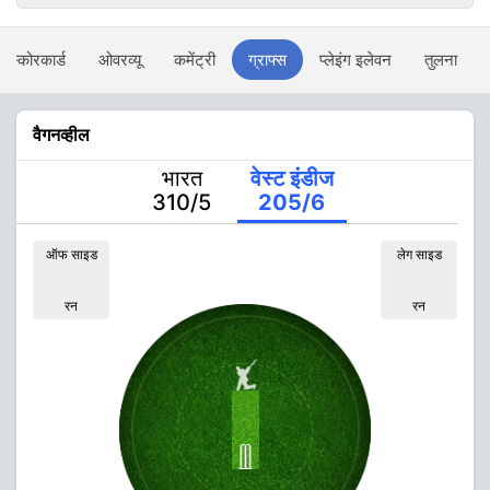
स्कोरकार्ड
ओवरव्यू
कमेंट्री
ग्राफ्स
प्लेइंग इलेवन
तुलना
वैगनव्हील
भारत
वेस्ट इंडीज
310/5
205/6
ऑफ साइड
लेग साइड
रन
रन