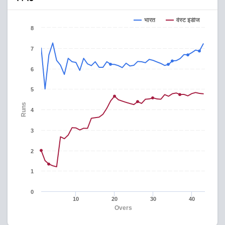
वेस्ट इंडीज
भारत
8
7
6
5
Runs
4
3
2
1
0
10
20
30
40
Overs