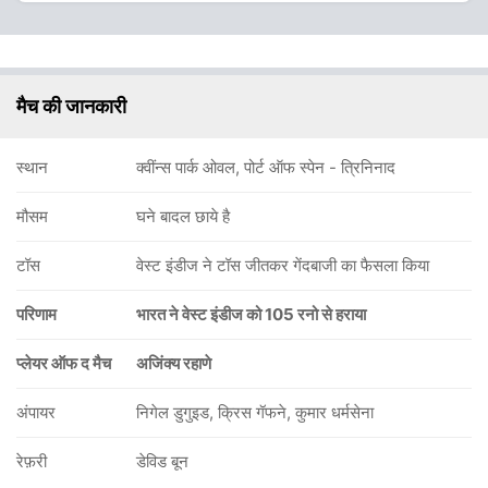
मैच की जानकारी
स्थान
क्वींन्स पार्क ओवल, पोर्ट ऑफ स्पेन - त्रिनिनाद
मौसम
घने बादल छाये है
टॉस
वेस्ट इंडीज ने टॉस जीतकर गेंदबाजी का फैसला किया
परिणाम
भारत ने वेस्ट इंडीज को 105 रनो से हराया
प्लेयर ऑफ द मैच
अजिंक्य रहाणे
अंपायर
निगेल डुगुइड, क्रिस गॅफने, कुमार धर्मसेना
रेफ़री
डेविड बून