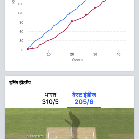
150
120
90
60
30
0
10
20
30
40
Overs
इनिंग हीटमैप
भारत
वेस्ट इंडीज
310/5
205/6