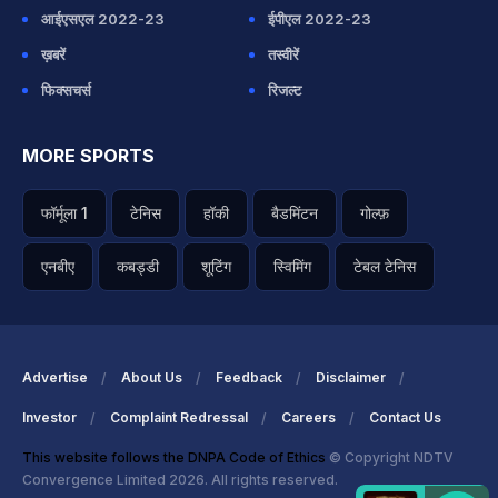
आईएसएल 2022-23
ईपीएल 2022-23
ख़बरें
तस्वीरें
फिक्सचर्स
रिजल्ट
MORE SPORTS
फॉर्मूला 1
टेनिस
हॉकी
बैडमिंटन
गोल्फ़
एनबीए
कबड्डी
शूटिंग
स्विमिंग
टेबल टेनिस
Advertise
About Us
Feedback
Disclaimer
Investor
Complaint Redressal
Careers
Contact Us
This website follows the DNPA Code of Ethics
© Copyright NDTV
Convergence Limited 2026. All rights reserved.