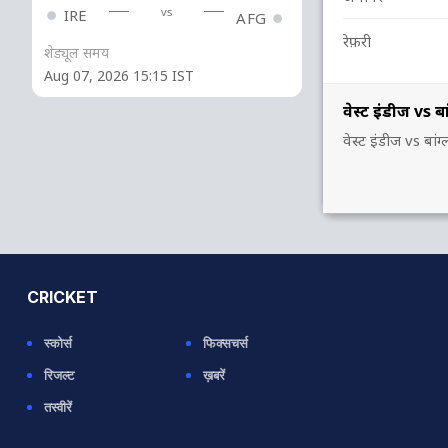
vs
IRE
AFG
रेफ़री
शेड्यूल समय
Aug 07, 2026 15:15 IST
वेस्ट इंडीज vs 
वेस्ट इंडीज vs ब
CRICKET
स्कोर्स
फिक्सचर्स
रिजल्ट
ख़बरें
तस्वीरें