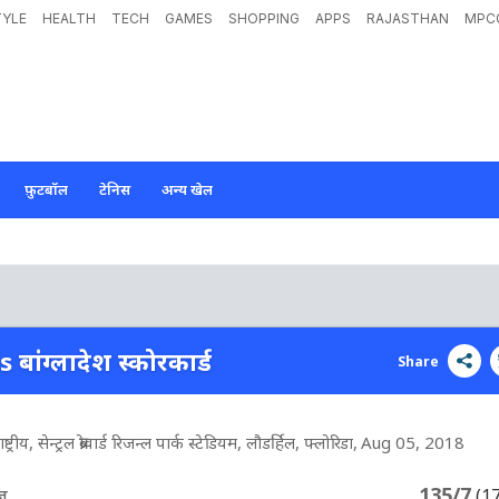
TYLE
HEALTH
TECH
GAMES
SHOPPING
APPS
RAJASTHAN
MPC
फ़ुटबॉल
टेनिस
अन्य खेल
s बांग्लादेश स्कोरकार्ड
Share
रीय, सेन्ट्रल ब्रोवार्ड रिजन्ल पार्क स्टेडियम, लौडर्हिल, फ्लोरिडा
, Aug 05, 2018
135/7
ीज
(1