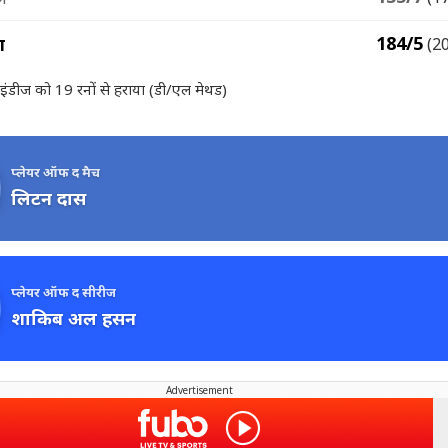
184/5
श
(2
स्ट इंडीज को 19 रनों से हराया (डी/एल मेथड)
प्लेयर ऑफ द मैच
लिटन दास
प्लेयर ऑफ द सीरीज
शाकिब अल हसन
Advertisement