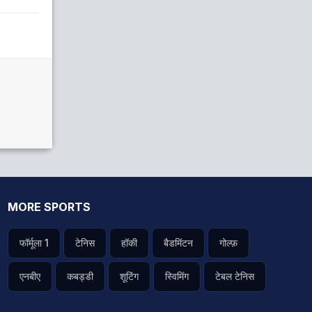
MORE SPORTS
फॉर्मूला 1
टेनिस
हॉकी
बैडमिंटन
गोल्फ़
एनबीए
कबड्डी
शूटिंग
स्विमिंग
टेबल टेनिस