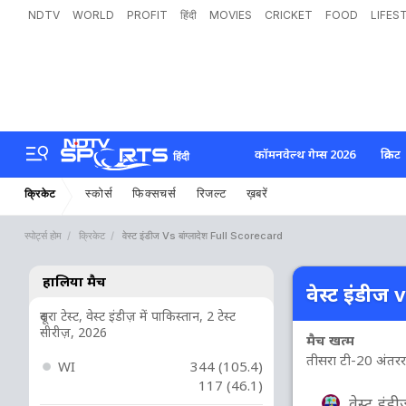
NDTV
WORLD
PROFIT
हिंदी
MOVIES
CRICKET
FOOD
LIFES
कॉमनवेल्थ गेम्स 2026
क्रिकेट
हिंदी
स्कोर्स
फिक्सचर्स
रिजल्ट
ख़बरें
क्रिकेट
स्पोर्ट्स होम
क्रिकेट
वेस्ट इंडीज Vs बांग्लादेश Full Scorecard
हालिया मैच
वेस्ट इंडीज v
दूसरा टेस्ट, वेस्ट इंडीज़ में पाकिस्तान, 2 टेस्ट
सीरीज़, 2026
मैच खत्म
तीसरा टी-20 अंतरराष्ट्
WI
344 (105.4)
117 (46.1)
वेस्ट इंड