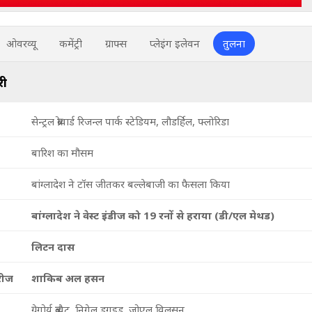
ओवरव्यू
कमेंट्री
ग्राफ्स
प्लेइंग इलेवन
तुलना
री
सेन्ट्रल ब्रोवार्ड रिजन्ल पार्क स्टेडियम, लौडर्हिल, फ्लोरिडा
बारिश का मौसम
बांग्लादेश ने टॉस जीतकर बल्लेबाजी का फैसला किया
बांग्लादेश ने वेस्ट इंडीज को 19 रनों से हराया (डी/एल मेथड)
लिटन दास
रीज
शाकिब अल हसन
ग्रेगोर्य् ब्रत्वैट, निगेल डुगुइड, जोएल विलसन