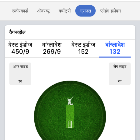
स्कोरकार्ड
ओवरव्यू
कमेंट्री
ग्राफ्स
प्लेइंग इलेवन
वैगनव्हील
वेस्ट इंडीज
बांग्लादेश
वेस्ट इंडीज
बांग्लादेश
450/9
269/9
152
132
ऑफ साइड
लेग साइड
रन
रन