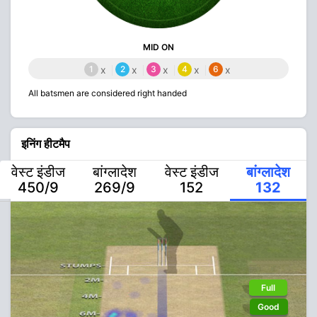
MID ON
1
x
2
x
3
x
4
x
6
x
All batsmen are considered right handed
इनिंग हीटमैप
वेस्ट इंडीज
बांग्लादेश
वेस्ट इंडीज
बांग्लादेश
450/9
269/9
152
132
Full
Good