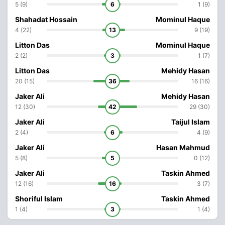
5 (9)
6
1 (9)
Shahadat Hossain
Mominul Haque
4 (22)
13
9 (19)
Litton Das
Mominul Haque
2 (2)
3
1 (7)
Litton Das
Mehidy Hasan
20 (15)
36
16 (16)
Jaker Ali
Mehidy Hasan
12 (30)
42
29 (30)
Jaker Ali
Taijul Islam
2 (4)
6
4 (9)
Jaker Ali
Hasan Mahmud
5 (8)
5
0 (12)
Jaker Ali
Taskin Ahmed
12 (16)
16
3 (7)
Shoriful Islam
Taskin Ahmed
1 (4)
3
1 (4)