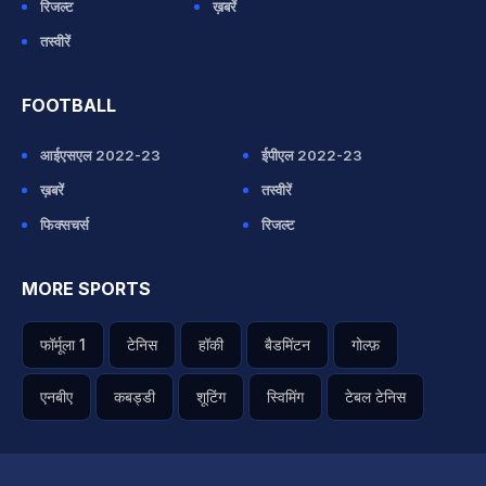
रिजल्ट
ख़बरें
तस्वीरें
FOOTBALL
आईएसएल 2022-23
ईपीएल 2022-23
ख़बरें
तस्वीरें
फिक्सचर्स
रिजल्ट
MORE SPORTS
फॉर्मूला 1
टेनिस
हॉकी
बैडमिंटन
गोल्फ़
एनबीए
कबड्डी
शूटिंग
स्विमिंग
टेबल टेनिस