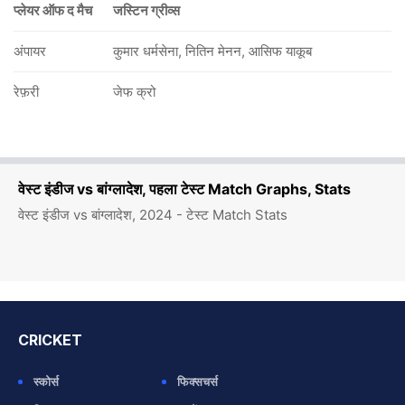
प्लेयर ऑफ द मैच
जस्टिन ग्रीव्स
अंपायर
कुमार धर्मसेना, नितिन मेनन, आसिफ याकूब
रेफ़री
जेफ क्रो
वेस्ट इंडीज vs बांग्लादेश, पहला टेस्ट Match Graphs, Stats
वेस्ट इंडीज vs बांग्लादेश, 2024 - टेस्ट Match Stats
CRICKET
स्कोर्स
फिक्सचर्स