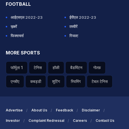
FOOTBALL
आईएसएल 2022-23
ईपीएल 2022-23
ख़बरें
तस्वीरें
फिक्सचर्स
रिजल्ट
MORE SPORTS
फॉर्मूला 1
टेनिस
हॉकी
बैडमिंटन
गोल्फ़
एनबीए
कबड्डी
शूटिंग
स्विमिंग
टेबल टेनिस
Advertise
About Us
Feedback
Disclaimer
Investor
Complaint Redressal
Careers
Contact Us