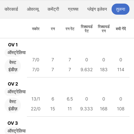
स्कोरकार्ड
ओवरव्यू
कमेंट्री
ग्राफ्स
प्लेइंग इलेवन
तुलना
रिक्वायर्ड
रिक्वायर्ड
स्कोर
रन
रन रेट
बची गेंदें
रेट
रन
OV 1
ऑस्ट्रेलिया
7/0
7
7
0
0
0
वेस्ट
इंडीज़
7/0
7
7
9.632
183
114
OV 2
ऑस्ट्रेलिया
13/1
6
6.5
0
0
0
वेस्ट
इंडीज़
22/0
15
11
9.333
168
108
OV 3
ऑस्ट्रेलिया