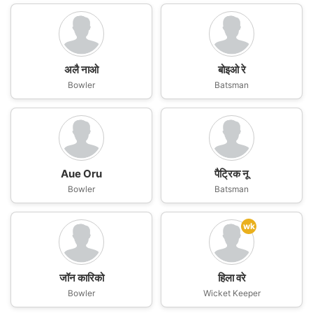
अलै नाओ
बोइओ रे
Bowler
Batsman
Aue Oru
पैट्रिक नू
Bowler
Batsman
wk
जॉन कारिको
हिला वरे
Bowler
Wicket Keeper