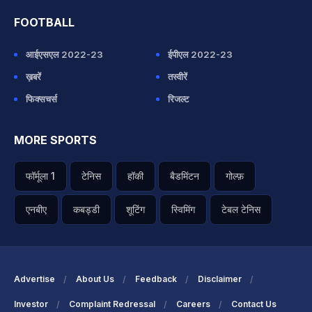
FOOTBALL
आईएसएल 2022-23
ईपीएल 2022-23
ख़बरें
तस्वीरें
फिक्सचर्स
रिजल्ट
MORE SPORTS
फॉर्मूला 1
टेनिस
हॉकी
बैडमिंटन
गोल्फ़
एनबीए
कबड्डी
शूटिंग
स्विमिंग
टेबल टेनिस
Advertise
About Us
Feedback
Disclaimer
Investor
Complaint Redressal
Careers
Contact Us